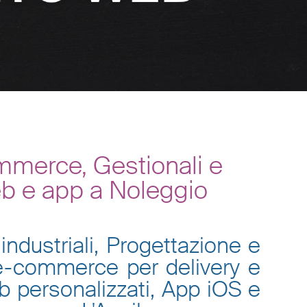
mmerce, Gestionali e
eb e app a Noleggio
industriali, Progettazione e
 e-commerce per delivery e
eb personalizzati, App iOS e