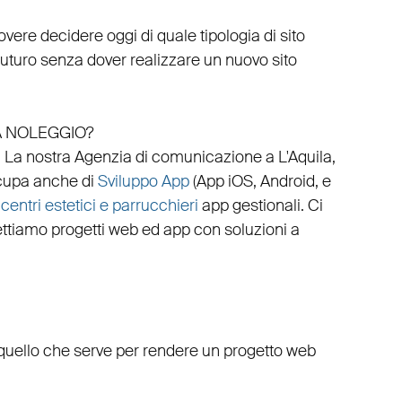
vere decidere oggi di quale tipologia di sito
 futuro senza dover realizzare un nuovo sito
A NOLEGGIO?
.
La nostra
Agenzia di comunicazione a L'Aquila
,
cupa anche di
Sviluppo App
(
App iOS
,
Android
, e
,
centri estetici e parrucchieri
app gestionali
. Ci
ttiamo progetti web
ed
app
con
soluzioni a
o quello che serve per rendere un progetto web