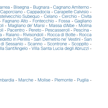
arrea
-
Bisegna
-
Bugnara
-
Cagnano Amiterno
-
-
Caporciano
-
Cappadocia
-
Carapelle Calvisio
-
stelvecchio Subequo
-
Celano
-
Cerchio
-
Civita
-
Fagnano Alto
-
Fontecchio
-
Fossa
-
Gagliano
li
-
Magliano de' Marsi
-
Massa d'Albe
-
Molina
li
-
Pacentro
-
Pereto
-
Pescasseroli
-
Pescina
-
a
-
Raiano
-
Rivisondoli
-
Rocca di Botte
-
Rocca
detto in Perillis
-
San Demetrio ne' Vestini
-
San
 di Sessanio
-
Scanno
-
Scontrone
-
Scoppito
-
illa Sant'Angelo
-
Villa Santa Lucia degli Abruzzi
-
mbardia
-
Marche
-
Molise
-
Piemonte
-
Puglia
-