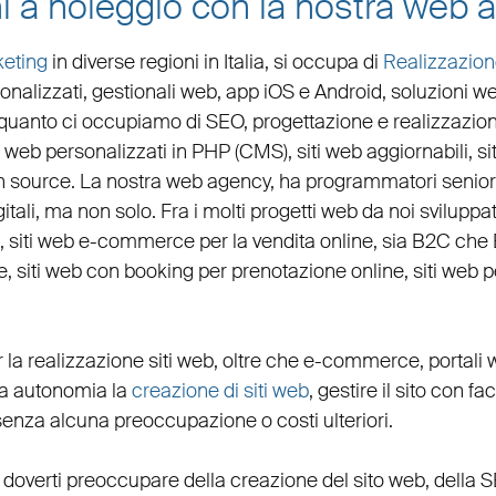
i a noleggio con la nostra web a
eting
in diverse regioni in Italia, si occupa di
Realizzazion
onalizzati,
gestionali web
,
app iOS e Android
,
soluzioni w
in quanto ci occupiamo di
SEO
,
progettazione e realizzazion
i web personalizzati in PHP
(
CMS
),
siti web aggiornabili
,
s
n source. La nostra
web agency
, ha programmatori senior 
igitali, ma non solo. Fra i molti progetti web da noi svilupp
,
siti web e-commerce
per la
vendita online, sia B2C che
e
,
siti web con booking
per
prenotazione online
,
siti web 
r la
realizzazione siti web
, oltre che
e-commerce
,
portali
eta autonomia la
creazione di siti web
, gestire il sito con fa
senza alcuna preoccupazione o costi ulteriori.
 doverti preoccupare della creazione del sito web, della
S