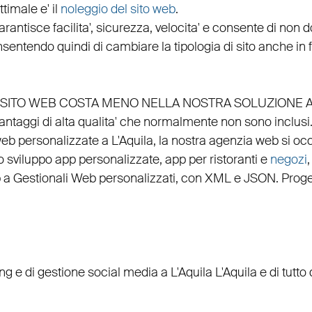
timale e' il
noleggio del sito web
.
arantisce
facilita'
,
sicurezza
,
velocita'
e consente di non do
nsentendo quindi di cambiare la tipologia di sito anche in
EL SITO WEB COSTA MENO NELLA NOSTRA SOLUZIONE 
vantaggi di alta qualita' che normalmente non sono inclusi
web personalizzate a L'Aquila, la nostra
agenzia web
si oc
lo
sviluppo app personalizzate
,
app per ristoranti
e
negozi
p
a
Gestionali Web personalizzati
, con
XML
e
JSON
.
Proge
ing
e di
gestione social media a L'Aquila
L'Aquila e di tutt