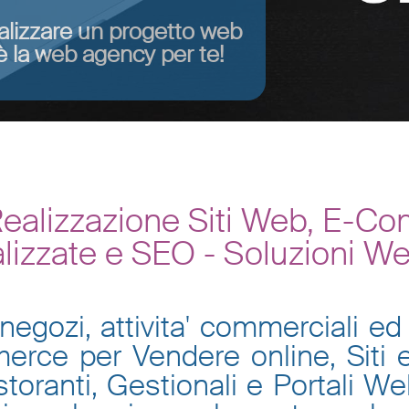
alizzare un progetto web
 la web agency per te!
ealizzazione Siti Web, E-Co
lizzate e SEO - Soluzioni W
negozi, attivita' commerciali ed 
mmerce per Vendere online, Siti
toranti, Gestionali e Portali W