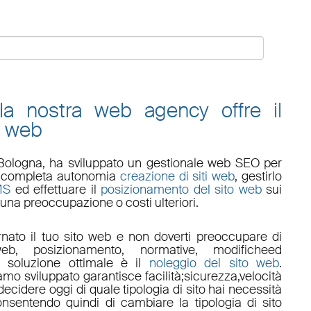
 la nostra web agency offre il
o web
Bologna
, ha sviluppato un
gestionale web
SEO
per
 in completa autonomia
creazione di siti web
, gestirlo
MS
ed effettuare il
posizionamento del sito web
sui
una preoccupazione o costi ulteriori.
nato il tuo sito web e non doverti preoccupare di
eb, posizionamento
,
normative
,
modifiche
ed
a soluzione ottimale è il
noleggio del sito web
.
amo sviluppato garantisce
facilità
;
sicurezza
,
velocità
ecidere oggi di quale tipologia di sito hai necessità
onsentendo quindi di cambiare la tipologia di sito