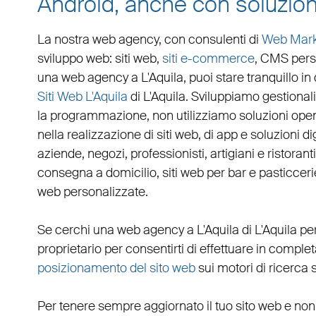
Android, anche con soluzion
La nostra web agency, con
consulenti di
Web Mark
sviluppo web
:
siti web
,
siti e-commerce
, CMS pers
una
web agency a L'Aquila
, puoi stare tranquillo 
Siti Web L'Aquila
di L'Aquila. Sviluppiamo
gestional
la programmazione, non utilizziamo soluzioni ope
nella realizzazione di siti web, di app e soluzioni d
aziende
,
negozi
,
professionisti
,
artigiani
e
ristoranti
consegna a domicilio
,
siti web per bar
e
pasticceri
web personalizzate
.
Se cerchi una
web agency a L'Aquila
di L'Aquila pe
proprietario per consentirti di effettuare in compl
posizionamento del sito web
sui motori di ricerca 
Per tenere sempre aggiornato il tuo sito web e non