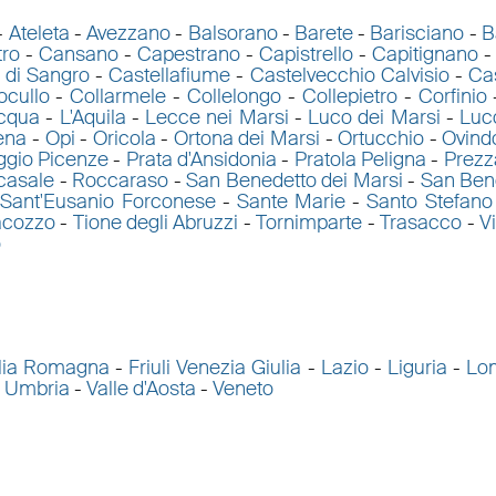
-
Ateleta
-
Avezzano
-
Balsorano
-
Barete
-
Barisciano
-
B
tro
-
Cansano
-
Capestrano
-
Capistrello
-
Capitignano
 di Sangro
-
Castellafiume
-
Castelvecchio Calvisio
-
Ca
ocullo
-
Collarmele
-
Collelongo
-
Collepietro
-
Corfinio
acqua
-
L'Aquila
-
Lecce nei Marsi
-
Luco dei Marsi
-
Luco
ena
-
Opi
-
Oricola
-
Ortona dei Marsi
-
Ortucchio
-
Ovindo
ggio Picenze
-
Prata d'Ansidonia
-
Pratola Peligna
-
Prezz
casale
-
Roccaraso
-
San Benedetto dei Marsi
-
San Bene
-
Sant'Eusanio Forconese
-
Sante Marie
-
Santo Stefano
acozzo
-
Tione degli Abruzzi
-
Tornimparte
-
Trasacco
-
V
o
lia Romagna
-
Friuli Venezia Giulia
-
Lazio
-
Liguria
-
Lo
-
Umbria
-
Valle d'Aosta
-
Veneto