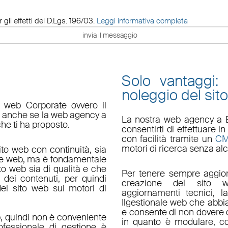
 gli effetti del D.Lgs. 196/03.
Leggi informativa completa
Solo vantaggi:
noleggio del sit
o web Corporate ovvero il
do anche se la web agency a
La nostra
web agency a 
che ti ha proposto.
consentirti di effettuare
con facilità tramite un
C
motori di ricerca senza alc
ito web con continuità, sia
le web, ma è fondamentale
ito web sia di qualità e che
Per tenere sempre aggior
 dei contenuti, per quindi
creazione del sito w
el sito web sui motori di
aggiornamenti tecnici
, l
Il
gestionale web
che abbi
e consente di non dovere d
, quindi non è conveniente
in quanto è
modulare
, c
fessionale di gestione è