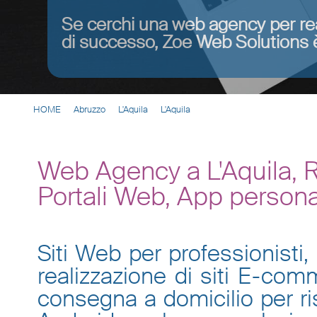
Se cerchi una web agency per re
di successo, Zoe Web Solutions è
HOME
Abruzzo
L'Aquila
L'Aquila
Web Agency a L'Aquila, R
Portali Web, App persona
Siti Web per professionisti, 
realizzazione di siti E-co
consegna a domicilio per ris