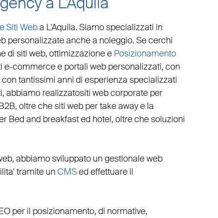
gency a L'Aquila
e Siti Web
a L'Aquila
. Siamo specializzati in
eb personalizzate
anche a noleggio. Se cerchi
e di siti web
,
ottimizzazione
e
Posizionamento
iti e-commerce
e
portali web personalizzati
, con
con tantissimi anni di esperienza specializzati
ati, abbiamo realizzato
siti web corporate
per
 B2B
, oltre che
siti web per take away
e la
per Bed and breakfast ed hotel
, oltre che
soluzioni
 web
, abbiamo sviluppato un
gestionale web
cilita' tramite un
CMS
ed effettuare il
EO
per il posizionamento, di normative,