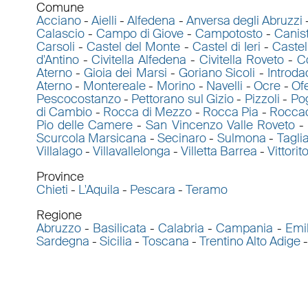
Comune
Acciano
-
Aielli
-
Alfedena
-
Anversa degli Abruzzi
Calascio
-
Campo di Giove
-
Campotosto
-
Canis
Carsoli
-
Castel del Monte
-
Castel di Ieri
-
Castel
d'Antino
-
Civitella Alfedena
-
Civitella Roveto
-
C
Aterno
-
Gioia dei Marsi
-
Goriano Sicoli
-
Introd
Aterno
-
Montereale
-
Morino
-
Navelli
-
Ocre
-
Of
Pescocostanzo
-
Pettorano sul Gizio
-
Pizzoli
-
Po
di Cambio
-
Rocca di Mezzo
-
Rocca Pia
-
Rocca
Pio delle Camere
-
San Vincenzo Valle Roveto
Scurcola Marsicana
-
Secinaro
-
Sulmona
-
Tagli
Villalago
-
Villavallelonga
-
Villetta Barrea
-
Vittorit
Province
Chieti
-
L'Aquila
-
Pescara
-
Teramo
Regione
Abruzzo
-
Basilicata
-
Calabria
-
Campania
-
Emi
Sardegna
-
Sicilia
-
Toscana
-
Trentino Alto Adige