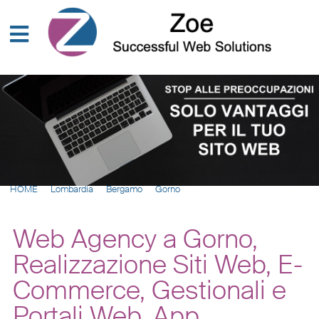
HOME
Lombardia
Bergamo
Gorno
Web Agency a Gorno,
Realizzazione Siti Web, E-
Commerce, Gestionali e
Portali Web, App