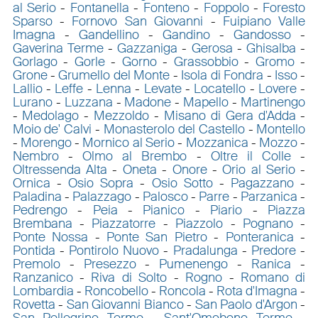
al Serio
-
Fontanella
-
Fonteno
-
Foppolo
-
Foresto
Sparso
-
Fornovo San Giovanni
-
Fuipiano Valle
Imagna
-
Gandellino
-
Gandino
-
Gandosso
-
Gaverina Terme
-
Gazzaniga
-
Gerosa
-
Ghisalba
-
Gorlago
-
Gorle
-
Gorno
-
Grassobbio
-
Gromo
-
Grone
-
Grumello del Monte
-
Isola di Fondra
-
Isso
-
Lallio
-
Leffe
-
Lenna
-
Levate
-
Locatello
-
Lovere
-
Lurano
-
Luzzana
-
Madone
-
Mapello
-
Martinengo
-
Medolago
-
Mezzoldo
-
Misano di Gera d'Adda
-
Moio de' Calvi
-
Monasterolo del Castello
-
Montello
-
Morengo
-
Mornico al Serio
-
Mozzanica
-
Mozzo
-
Nembro
-
Olmo al Brembo
-
Oltre il Colle
-
Oltressenda Alta
-
Oneta
-
Onore
-
Orio al Serio
-
Ornica
-
Osio Sopra
-
Osio Sotto
-
Pagazzano
-
Paladina
-
Palazzago
-
Palosco
-
Parre
-
Parzanica
-
Pedrengo
-
Peia
-
Pianico
-
Piario
-
Piazza
Brembana
-
Piazzatorre
-
Piazzolo
-
Pognano
-
Ponte Nossa
-
Ponte San Pietro
-
Ponteranica
-
Pontida
-
Pontirolo Nuovo
-
Pradalunga
-
Predore
-
Premolo
-
Presezzo
-
Pumenengo
-
Ranica
-
Ranzanico
-
Riva di Solto
-
Rogno
-
Romano di
Lombardia
-
Roncobello
-
Roncola
-
Rota d'Imagna
-
Rovetta
-
San Giovanni Bianco
-
San Paolo d'Argon
-
San Pellegrino Terme
-
Sant'Omobono Terme
-