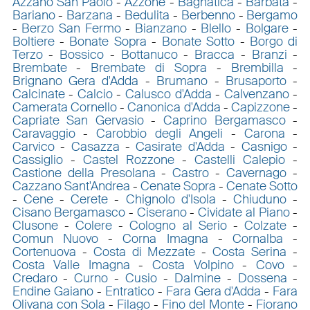
Azzano San Paolo
-
Azzone
-
Bagnatica
-
Barbata
-
Bariano
-
Barzana
-
Bedulita
-
Berbenno
-
Bergamo
-
Berzo San Fermo
-
Bianzano
-
Blello
-
Bolgare
-
Boltiere
-
Bonate Sopra
-
Bonate Sotto
-
Borgo di
Terzo
-
Bossico
-
Bottanuco
-
Bracca
-
Branzi
-
Brembate
-
Brembate di Sopra
-
Brembilla
-
Brignano Gera d'Adda
-
Brumano
-
Brusaporto
-
Calcinate
-
Calcio
-
Calusco d'Adda
-
Calvenzano
-
Camerata Cornello
-
Canonica d'Adda
-
Capizzone
-
Capriate San Gervasio
-
Caprino Bergamasco
-
Caravaggio
-
Carobbio degli Angeli
-
Carona
-
Carvico
-
Casazza
-
Casirate d'Adda
-
Casnigo
-
Cassiglio
-
Castel Rozzone
-
Castelli Calepio
-
Castione della Presolana
-
Castro
-
Cavernago
-
Cazzano Sant'Andrea
-
Cenate Sopra
-
Cenate Sotto
-
Cene
-
Cerete
-
Chignolo d'Isola
-
Chiuduno
-
Cisano Bergamasco
-
Ciserano
-
Cividate al Piano
-
Clusone
-
Colere
-
Cologno al Serio
-
Colzate
-
Comun Nuovo
-
Corna Imagna
-
Cornalba
-
Cortenuova
-
Costa di Mezzate
-
Costa Serina
-
Costa Valle Imagna
-
Costa Volpino
-
Covo
-
Credaro
-
Curno
-
Cusio
-
Dalmine
-
Dossena
-
Endine Gaiano
-
Entratico
-
Fara Gera d'Adda
-
Fara
Olivana con Sola
-
Filago
-
Fino del Monte
-
Fiorano