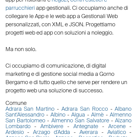
parrucchieri
app gestionali
. Ci occupiamo anche di
collegare
le
App
e le
web app
a
Gestionali Web
personalizzati
, con
XML
e
JSON
.
Progettiamo
progetti web
ed
app
con
soluzioni a noleggio
.
Ma non solo.
Ci occupiamo di
comunicazione
, di
digital
marketing
e di
gestione social media a Gorno
Bergamo e di tutto quello che serve per rendere un
progetto web una soluzione di successo.
Comune
Adrara San Martino
-
Adrara San Rocco
-
Albano
Sant'Alessandro
-
Albino
-
Algua
-
Almè
-
Almenno
San Bartolomeo
-
Almenno San Salvatore
-
Alzano
Lombardo
-
Ambivere
-
Antegnate
-
Arcene
-
Ardesio
-
Arzago d'Adda
-
Averara
-
Aviatico
-