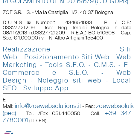
REGOLAMENTO UE N.
2016/679 (C.D. GDPR)
ZOE S.R.L.S. - Via la Castiglia 11/2, 40137 Bologna
D-U-N-S ® Number: 434654933 - P.I. / C.F.:
03327721209 - Iscr. Reg. Imp.di Bologna in data
08/11/2013 n.03327721209 - R.E.A.: BO-510608 - Cap.
Soc. € 1.000,00 i.v. - N. Albo Artigiani 155400
Realizzazione Siti
Web
Posizionamento Siti Web
Web
-
-
Marketing
Tools S.E.O
.
C.M.S.
E-
-
-
-
Commerce e S.E.O.
Web
-
Design
Noleggio siti web
Local
-
-
SEO
Sviluppo App
-
E-
info@zoewebsolutions.it
zoewebsolutio
Mail
:
-
Pec
:
(pec)
+39 347
-
Tel. /Fax 051.440050 - Cell.
7780001
(IT / EN)