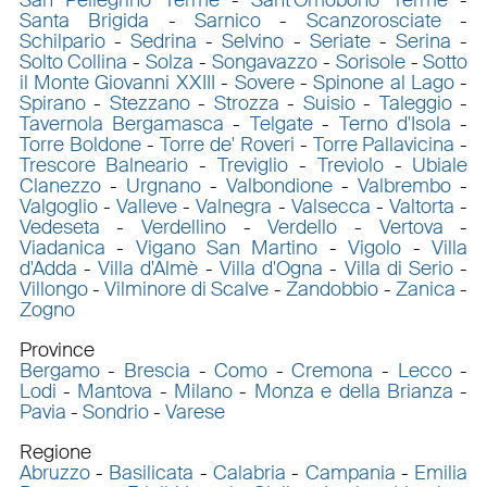
Santa Brigida
-
Sarnico
-
Scanzorosciate
-
Schilpario
-
Sedrina
-
Selvino
-
Seriate
-
Serina
-
Solto Collina
-
Solza
-
Songavazzo
-
Sorisole
-
Sotto
il Monte Giovanni XXIII
-
Sovere
-
Spinone al Lago
-
Spirano
-
Stezzano
-
Strozza
-
Suisio
-
Taleggio
-
Tavernola Bergamasca
-
Telgate
-
Terno d'Isola
-
Torre Boldone
-
Torre de' Roveri
-
Torre Pallavicina
-
Trescore Balneario
-
Treviglio
-
Treviolo
-
Ubiale
Clanezzo
-
Urgnano
-
Valbondione
-
Valbrembo
-
Valgoglio
-
Valleve
-
Valnegra
-
Valsecca
-
Valtorta
-
Vedeseta
-
Verdellino
-
Verdello
-
Vertova
-
Viadanica
-
Vigano San Martino
-
Vigolo
-
Villa
d'Adda
-
Villa d'Almè
-
Villa d'Ogna
-
Villa di Serio
-
Villongo
-
Vilminore di Scalve
-
Zandobbio
-
Zanica
-
Zogno
Province
Bergamo
-
Brescia
-
Como
-
Cremona
-
Lecco
-
Lodi
-
Mantova
-
Milano
-
Monza e della Brianza
-
Pavia
-
Sondrio
-
Varese
Regione
Abruzzo
-
Basilicata
-
Calabria
-
Campania
-
Emilia