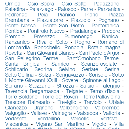
Ornica
-
Osio Sopra
-
Osio Sotto
-
Pagazzano
-
Paladina
-
Palazzago
-
Palosco
-
Parre
-
Parzanica
-
Pedrengo
-
Peia
-
Pianico
-
Piario
-
Piazza
Brembana
-
Piazzatorre
-
Piazzolo
-
Pognano
-
Ponte Nossa
-
Ponte San Pietro
-
Ponteranica
-
Pontida
-
Pontirolo Nuovo
-
Pradalunga
-
Predore
-
Premolo
-
Presezzo
-
Pumenengo
-
Ranica
-
Ranzanico
-
Riva di Solto
-
Rogno
-
Romano di
Lombardia
-
Roncobello
-
Roncola
-
Rota d'Imagna
-
Rovetta
-
San Giovanni Bianco
-
San Paolo d'Argon
-
San Pellegrino Terme
-
Sant'Omobono Terme
-
Santa Brigida
-
Sarnico
-
Scanzorosciate
-
Schilpario
-
Sedrina
-
Selvino
-
Seriate
-
Serina
-
Solto Collina
-
Solza
-
Songavazzo
-
Sorisole
-
Sotto
il Monte Giovanni XXIII
-
Sovere
-
Spinone al Lago
-
Spirano
-
Stezzano
-
Strozza
-
Suisio
-
Taleggio
-
Tavernola Bergamasca
-
Telgate
-
Terno d'Isola
-
Torre Boldone
-
Torre de' Roveri
-
Torre Pallavicina
-
Trescore Balneario
-
Treviglio
-
Treviolo
-
Ubiale
Clanezzo
-
Urgnano
-
Valbondione
-
Valbrembo
-
Valgoglio
-
Valleve
-
Valnegra
-
Valsecca
-
Valtorta
-
Vedeseta
-
Verdellino
-
Verdello
-
Vertova
-
Viadanica
-
Vigano San Martino
-
Vigolo
-
Villa