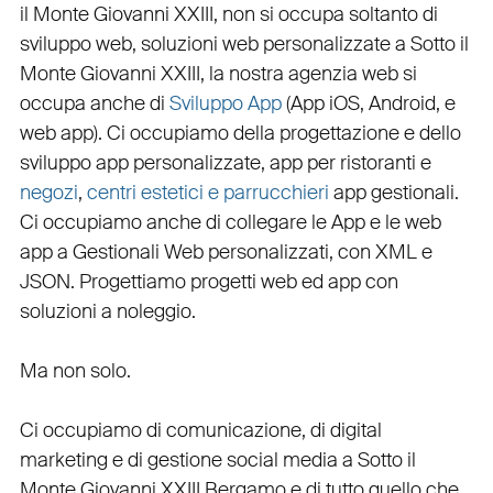
il Monte Giovanni XXIII
, non si occupa soltanto di
sviluppo web
, soluzioni web personalizzate a Sotto il
Monte Giovanni XXIII, la nostra
agenzia web
si
occupa anche di
Sviluppo App
(
App iOS
,
Android
, e
web app
). Ci occupiamo della
progettazione
e dello
sviluppo app personalizzate
,
app per ristoranti
e
negozi
,
centri estetici e parrucchieri
app gestionali
.
Ci occupiamo anche di
collegare
le
App
e le
web
app
a
Gestionali Web personalizzati
, con
XML
e
JSON
.
Progettiamo progetti web
ed
app
con
soluzioni a noleggio
.
Ma non solo.
Ci occupiamo di
comunicazione
, di
digital
marketing
e di
gestione social media a Sotto il
Monte Giovanni XXIII
Bergamo e di tutto quello che