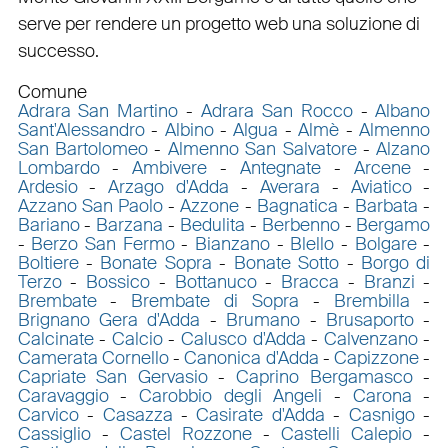
serve per rendere un progetto web una soluzione di
successo.
Comune
Adrara San Martino
-
Adrara San Rocco
-
Albano
Sant'Alessandro
-
Albino
-
Algua
-
Almè
-
Almenno
San Bartolomeo
-
Almenno San Salvatore
-
Alzano
Lombardo
-
Ambivere
-
Antegnate
-
Arcene
-
Ardesio
-
Arzago d'Adda
-
Averara
-
Aviatico
-
Azzano San Paolo
-
Azzone
-
Bagnatica
-
Barbata
-
Bariano
-
Barzana
-
Bedulita
-
Berbenno
-
Bergamo
-
Berzo San Fermo
-
Bianzano
-
Blello
-
Bolgare
-
Boltiere
-
Bonate Sopra
-
Bonate Sotto
-
Borgo di
Terzo
-
Bossico
-
Bottanuco
-
Bracca
-
Branzi
-
Brembate
-
Brembate di Sopra
-
Brembilla
-
Brignano Gera d'Adda
-
Brumano
-
Brusaporto
-
Calcinate
-
Calcio
-
Calusco d'Adda
-
Calvenzano
-
Camerata Cornello
-
Canonica d'Adda
-
Capizzone
-
Capriate San Gervasio
-
Caprino Bergamasco
-
Caravaggio
-
Carobbio degli Angeli
-
Carona
-
Carvico
-
Casazza
-
Casirate d'Adda
-
Casnigo
-
Cassiglio
-
Castel Rozzone
-
Castelli Calepio
-