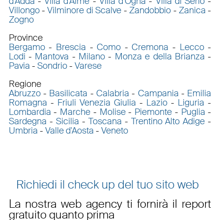
d'Adda
-
Villa d'Almè
-
Villa d'Ogna
-
Villa di Serio
-
Villongo
-
Vilminore di Scalve
-
Zandobbio
-
Zanica
-
Zogno
Province
Bergamo
-
Brescia
-
Como
-
Cremona
-
Lecco
-
Lodi
-
Mantova
-
Milano
-
Monza e della Brianza
-
Pavia
-
Sondrio
-
Varese
Regione
Abruzzo
-
Basilicata
-
Calabria
-
Campania
-
Emilia
Romagna
-
Friuli Venezia Giulia
-
Lazio
-
Liguria
-
Lombardia
-
Marche
-
Molise
-
Piemonte
-
Puglia
-
Sardegna
-
Sicilia
-
Toscana
-
Trentino Alto Adige
-
Umbria
-
Valle d'Aosta
-
Veneto
Richiedi il check up del tuo sito web
La nostra web agency ti fornirà il report
gratuito quanto prima