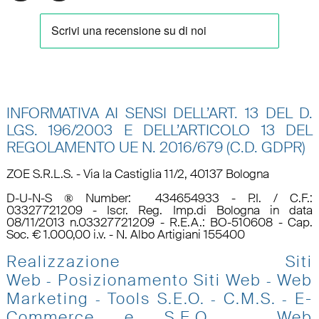
INFORMATIVA AI SENSI DELL’ART. 13 DEL D.
LGS. 196/2003 E DELL’ARTICOLO 13 DEL
REGOLAMENTO UE N.
2016/679 (C.D. GDPR)
ZOE S.R.L.S. - Via la Castiglia 11/2, 40137 Bologna
D-U-N-S ® Number: 434654933 - P.I. / C.F.:
03327721209 - Iscr. Reg. Imp.di Bologna in data
08/11/2013 n.03327721209 - R.E.A.: BO-510608 - Cap.
Soc. € 1.000,00 i.v. - N. Albo Artigiani 155400
Realizzazione Siti
Web
Posizionamento Siti Web
Web
-
-
Marketing
Tools S.E.O
.
C.M.S.
E-
-
-
-
Commerce e S.E.O.
Web
-