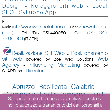
Design
Noleggio siti web
Local
-
-
SEO
Sviluppo App
-
E-
info@zoewebsolutions.it
zoewebsolutio
Mail
:
-
Pec
:
(pec)
+39 347
-
Tel. /Fax 051.440050 - Cell.
7780001
(IT / EN)
Realizzazione Siti Web
Posizionamento
e
siti web
Web
powered by Zoe Web Solutions
Agency
Influencing Marketing
-
powered by
Directories
SHAREtips
-
Abruzzo
Basilicata
Calabria
-
-
-
Campania
Emilia Romagna
Friuli
-
-
Sono informato che questo sito utilizza i cookies.
Venezia Giulia
Lazio
Liguria
-
-
-
Inoltre autorizzo al trattamento dei dati personali ai
Lombardia
Marche
Molise