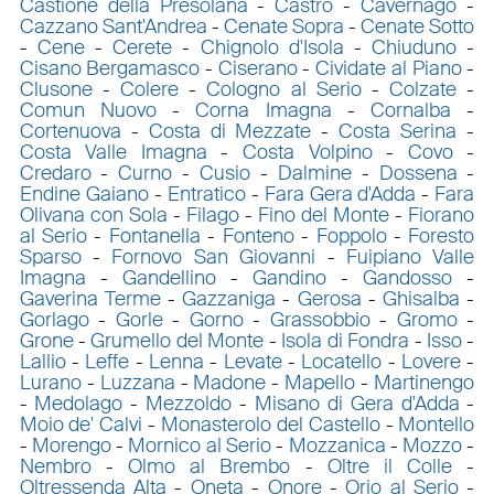
Castione della Presolana
-
Castro
-
Cavernago
-
Cazzano Sant'Andrea
-
Cenate Sopra
-
Cenate Sotto
-
Cene
-
Cerete
-
Chignolo d'Isola
-
Chiuduno
-
Cisano Bergamasco
-
Ciserano
-
Cividate al Piano
-
Clusone
-
Colere
-
Cologno al Serio
-
Colzate
-
Comun Nuovo
-
Corna Imagna
-
Cornalba
-
Cortenuova
-
Costa di Mezzate
-
Costa Serina
-
Costa Valle Imagna
-
Costa Volpino
-
Covo
-
Credaro
-
Curno
-
Cusio
-
Dalmine
-
Dossena
-
Endine Gaiano
-
Entratico
-
Fara Gera d'Adda
-
Fara
Olivana con Sola
-
Filago
-
Fino del Monte
-
Fiorano
al Serio
-
Fontanella
-
Fonteno
-
Foppolo
-
Foresto
Sparso
-
Fornovo San Giovanni
-
Fuipiano Valle
Imagna
-
Gandellino
-
Gandino
-
Gandosso
-
Gaverina Terme
-
Gazzaniga
-
Gerosa
-
Ghisalba
-
Gorlago
-
Gorle
-
Gorno
-
Grassobbio
-
Gromo
-
Grone
-
Grumello del Monte
-
Isola di Fondra
-
Isso
-
Lallio
-
Leffe
-
Lenna
-
Levate
-
Locatello
-
Lovere
-
Lurano
-
Luzzana
-
Madone
-
Mapello
-
Martinengo
-
Medolago
-
Mezzoldo
-
Misano di Gera d'Adda
-
Moio de' Calvi
-
Monasterolo del Castello
-
Montello
-
Morengo
-
Mornico al Serio
-
Mozzanica
-
Mozzo
-
Nembro
-
Olmo al Brembo
-
Oltre il Colle
-
Oltressenda Alta
-
Oneta
-
Onore
-
Orio al Serio
-