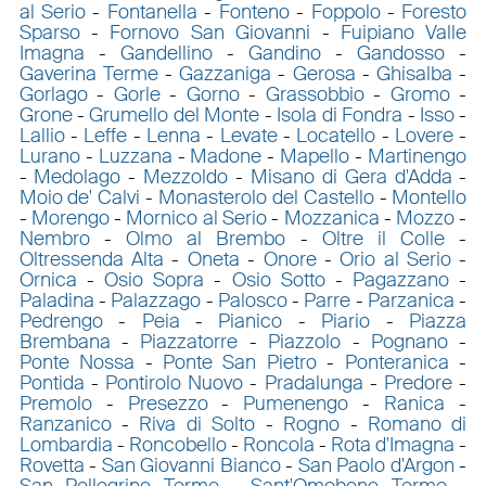
al Serio
-
Fontanella
-
Fonteno
-
Foppolo
-
Foresto
Sparso
-
Fornovo San Giovanni
-
Fuipiano Valle
Imagna
-
Gandellino
-
Gandino
-
Gandosso
-
Gaverina Terme
-
Gazzaniga
-
Gerosa
-
Ghisalba
-
Gorlago
-
Gorle
-
Gorno
-
Grassobbio
-
Gromo
-
Grone
-
Grumello del Monte
-
Isola di Fondra
-
Isso
-
Lallio
-
Leffe
-
Lenna
-
Levate
-
Locatello
-
Lovere
-
Lurano
-
Luzzana
-
Madone
-
Mapello
-
Martinengo
-
Medolago
-
Mezzoldo
-
Misano di Gera d'Adda
-
Moio de' Calvi
-
Monasterolo del Castello
-
Montello
-
Morengo
-
Mornico al Serio
-
Mozzanica
-
Mozzo
-
Nembro
-
Olmo al Brembo
-
Oltre il Colle
-
Oltressenda Alta
-
Oneta
-
Onore
-
Orio al Serio
-
Ornica
-
Osio Sopra
-
Osio Sotto
-
Pagazzano
-
Paladina
-
Palazzago
-
Palosco
-
Parre
-
Parzanica
-
Pedrengo
-
Peia
-
Pianico
-
Piario
-
Piazza
Brembana
-
Piazzatorre
-
Piazzolo
-
Pognano
-
Ponte Nossa
-
Ponte San Pietro
-
Ponteranica
-
Pontida
-
Pontirolo Nuovo
-
Pradalunga
-
Predore
-
Premolo
-
Presezzo
-
Pumenengo
-
Ranica
-
Ranzanico
-
Riva di Solto
-
Rogno
-
Romano di
Lombardia
-
Roncobello
-
Roncola
-
Rota d'Imagna
-
Rovetta
-
San Giovanni Bianco
-
San Paolo d'Argon
-
San Pellegrino Terme
-
Sant'Omobono Terme
-