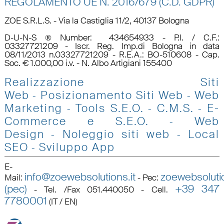
REGOLAMENTO UE N.
2016/679 (C.D. GDPR)
ZOE S.R.L.S. - Via la Castiglia 11/2, 40137 Bologna
D-U-N-S ® Number: 434654933 - P.I. / C.F.:
03327721209 - Iscr. Reg. Imp.di Bologna in data
08/11/2013 n.03327721209 - R.E.A.: BO-510608 - Cap.
Soc. € 1.000,00 i.v. - N. Albo Artigiani 155400
Realizzazione Siti
Web
Posizionamento Siti Web
Web
-
-
Marketing
Tools S.E.O
.
C.M.S.
E-
-
-
-
Commerce e S.E.O.
Web
-
Design
Noleggio siti web
Local
-
-
SEO
Sviluppo App
-
E-
info@zoewebsolutions.it
zoewebsolutio
Mail
:
-
Pec
:
(pec)
+39 347
-
Tel. /Fax 051.440050 - Cell.
7780001
(IT / EN)