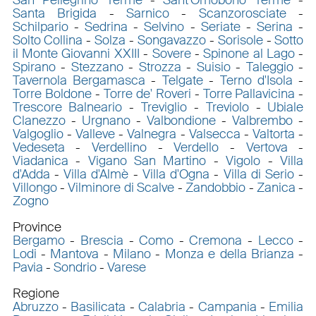
Santa Brigida
-
Sarnico
-
Scanzorosciate
-
Schilpario
-
Sedrina
-
Selvino
-
Seriate
-
Serina
-
Solto Collina
-
Solza
-
Songavazzo
-
Sorisole
-
Sotto
il Monte Giovanni XXIII
-
Sovere
-
Spinone al Lago
-
Spirano
-
Stezzano
-
Strozza
-
Suisio
-
Taleggio
-
Tavernola Bergamasca
-
Telgate
-
Terno d'Isola
-
Torre Boldone
-
Torre de' Roveri
-
Torre Pallavicina
-
Trescore Balneario
-
Treviglio
-
Treviolo
-
Ubiale
Clanezzo
-
Urgnano
-
Valbondione
-
Valbrembo
-
Valgoglio
-
Valleve
-
Valnegra
-
Valsecca
-
Valtorta
-
Vedeseta
-
Verdellino
-
Verdello
-
Vertova
-
Viadanica
-
Vigano San Martino
-
Vigolo
-
Villa
d'Adda
-
Villa d'Almè
-
Villa d'Ogna
-
Villa di Serio
-
Villongo
-
Vilminore di Scalve
-
Zandobbio
-
Zanica
-
Zogno
Province
Bergamo
-
Brescia
-
Como
-
Cremona
-
Lecco
-
Lodi
-
Mantova
-
Milano
-
Monza e della Brianza
-
Pavia
-
Sondrio
-
Varese
Regione
Abruzzo
-
Basilicata
-
Calabria
-
Campania
-
Emilia