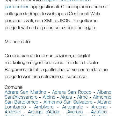
parrucchieri
app gestionali
. Ci occupiamo anche di
collegare
le
App
e le
web app
a
Gestionali Web
personalizzati
, con
XML
e
JSON
.
Progettiamo
progetti web
ed
app
con
soluzioni a noleggio
.
Ma non solo.
Ci occupiamo di
comunicazione
, di
digital
marketing
e di
gestione social media a Levate
Bergamo e di tutto quello che serve per rendere un
progetto web una soluzione di successo.
Comune
Adrara San Martino
-
Adrara San Rocco
-
Albano
Sant'Alessandro
-
Albino
-
Algua
-
Almè
-
Almenno
San Bartolomeo
-
Almenno San Salvatore
-
Alzano
Lombardo
-
Ambivere
-
Antegnate
-
Arcene
-
Ardesio
-
Arzago d'Adda
-
Averara
-
Aviatico
-