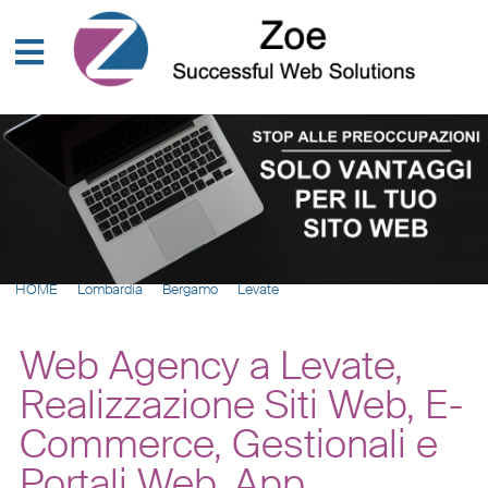
HOME
Lombardia
Bergamo
Levate
Web Agency a Levate,
Realizzazione Siti Web, E-
Commerce, Gestionali e
Portali Web, App