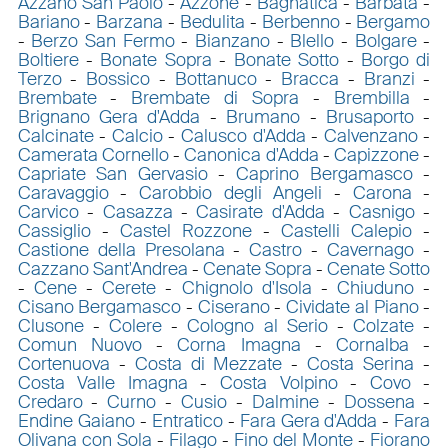
Azzano San Paolo
-
Azzone
-
Bagnatica
-
Barbata
-
Bariano
-
Barzana
-
Bedulita
-
Berbenno
-
Bergamo
-
Berzo San Fermo
-
Bianzano
-
Blello
-
Bolgare
-
Boltiere
-
Bonate Sopra
-
Bonate Sotto
-
Borgo di
Terzo
-
Bossico
-
Bottanuco
-
Bracca
-
Branzi
-
Brembate
-
Brembate di Sopra
-
Brembilla
-
Brignano Gera d'Adda
-
Brumano
-
Brusaporto
-
Calcinate
-
Calcio
-
Calusco d'Adda
-
Calvenzano
-
Camerata Cornello
-
Canonica d'Adda
-
Capizzone
-
Capriate San Gervasio
-
Caprino Bergamasco
-
Caravaggio
-
Carobbio degli Angeli
-
Carona
-
Carvico
-
Casazza
-
Casirate d'Adda
-
Casnigo
-
Cassiglio
-
Castel Rozzone
-
Castelli Calepio
-
Castione della Presolana
-
Castro
-
Cavernago
-
Cazzano Sant'Andrea
-
Cenate Sopra
-
Cenate Sotto
-
Cene
-
Cerete
-
Chignolo d'Isola
-
Chiuduno
-
Cisano Bergamasco
-
Ciserano
-
Cividate al Piano
-
Clusone
-
Colere
-
Cologno al Serio
-
Colzate
-
Comun Nuovo
-
Corna Imagna
-
Cornalba
-
Cortenuova
-
Costa di Mezzate
-
Costa Serina
-
Costa Valle Imagna
-
Costa Volpino
-
Covo
-
Credaro
-
Curno
-
Cusio
-
Dalmine
-
Dossena
-
Endine Gaiano
-
Entratico
-
Fara Gera d'Adda
-
Fara
Olivana con Sola
-
Filago
-
Fino del Monte
-
Fiorano