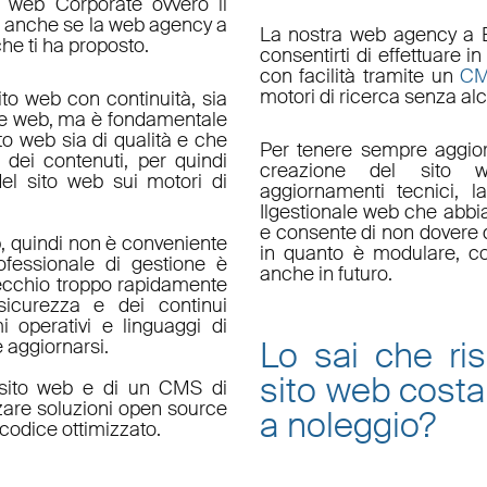
o web Corporate ovvero il
do anche se la web agency a
La nostra
web agency a 
che ti ha proposto.
consentirti di effettuare
con facilità tramite un
C
motori di ricerca senza alc
ito web con continuità, sia
le web, ma è fondamentale
ito web sia di qualità e che
Per tenere sempre aggior
 dei contenuti, per quindi
creazione del sito w
el sito web sui motori di
aggiornamenti tecnici
, l
Il
gestionale web
che abbi
e consente di non dovere d
, quindi non è conveniente
in quanto è
modulare
, c
fessionale di gestione è
anche in futuro.
ecchio troppo rapidamente
sicurezza e dei continui
i operativi e linguaggi di
Lo sai che ri
aggiornarsi.
sito web
costa
un sito web e di un CMS di
zzare soluzioni open source
a noleggio
?
codice ottimizzato.