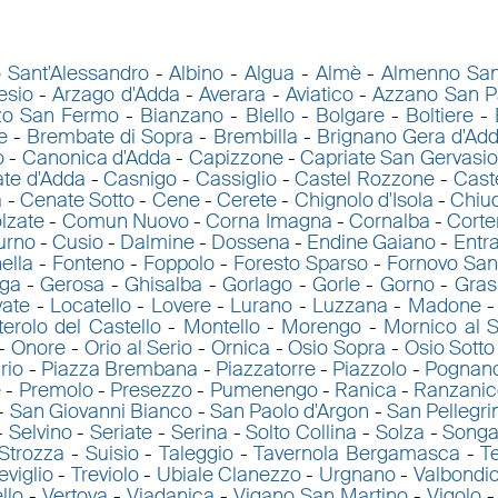
 Sant'Alessandro
-
Albino
-
Algua
-
Almè
-
Almenno San
esio
-
Arzago d'Adda
-
Averara
-
Aviatico
-
Azzano San P
zo San Fermo
-
Bianzano
-
Blello
-
Bolgare
-
Boltiere
-
e
-
Brembate di Sopra
-
Brembilla
-
Brignano Gera d'Ad
o
-
Canonica d'Adda
-
Capizzone
-
Capriate San Gervasio
ate d'Adda
-
Casnigo
-
Cassiglio
-
Castel Rozzone
-
Caste
a
-
Cenate Sotto
-
Cene
-
Cerete
-
Chignolo d'Isola
-
Chiu
lzate
-
Comun Nuovo
-
Corna Imagna
-
Cornalba
-
Cort
urno
-
Cusio
-
Dalmine
-
Dossena
-
Endine Gaiano
-
Entra
ella
-
Fonteno
-
Foppolo
-
Foresto Sparso
-
Fornovo San
ga
-
Gerosa
-
Ghisalba
-
Gorlago
-
Gorle
-
Gorno
-
Gras
vate
-
Locatello
-
Lovere
-
Lurano
-
Luzzana
-
Madone
erolo del Castello
-
Montello
-
Morengo
-
Mornico al S
-
Onore
-
Orio al Serio
-
Ornica
-
Osio Sopra
-
Osio Sotto
rio
-
Piazza Brembana
-
Piazzatorre
-
Piazzolo
-
Pognan
e
-
Premolo
-
Presezzo
-
Pumenengo
-
Ranica
-
Ranzanic
-
San Giovanni Bianco
-
San Paolo d'Argon
-
San Pellegr
-
Selvino
-
Seriate
-
Serina
-
Solto Collina
-
Solza
-
Songa
Strozza
-
Suisio
-
Taleggio
-
Tavernola Bergamasca
-
T
eviglio
-
Treviolo
-
Ubiale Clanezzo
-
Urgnano
-
Valbondi
llo
-
Vertova
-
Viadanica
-
Vigano San Martino
-
Vigolo