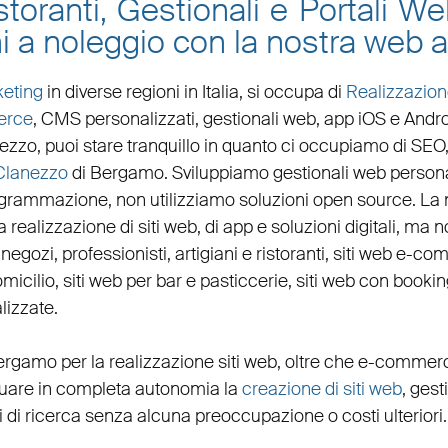
toranti, Gestionali e Portali W
i a noleggio con la nostra web 
eting
in diverse regioni in Italia, si occupa di
Realizzazion
erce
, CMS personalizzati,
gestionali web
,
app iOS e Andr
nezzo
, puoi stare tranquillo in quanto ci occupiamo di
SEO
Clanezzo
di Bergamo. Sviluppiamo
gestionali web persona
ogrammazione, non utilizziamo soluzioni open source. La
 realizzazione di siti web, di app e soluzioni digitali, ma no
,
negozi
,
professionisti
,
artigiani
e
ristoranti
,
siti web e-co
micilio
,
siti web per bar
e
pasticcerie
,
siti web con bookin
lizzate
.
ergamo per la
realizzazione siti web
, oltre che
e-commer
ettuare in completa autonomia la
creazione di siti web
, gest
 di ricerca senza alcuna preoccupazione o costi ulteriori.