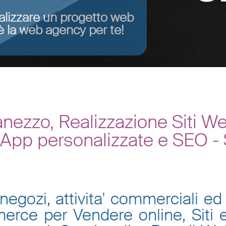
alizzare un progetto web
 la web agency per te!
nezzo, Realizzazione Siti 
, App personalizzate e SEO -
negozi, attivita' commerciali ed 
mmerce per Vendere online, Siti