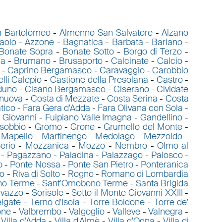
 Bartolomeo
-
Almenno San Salvatore
-
Alzano
aolo
-
Azzone
-
Bagnatica
-
Barbata
-
Bariano
-
Bonate Sopra
-
Bonate Sotto
-
Borgo di Terzo
-
da
-
Brumano
-
Brusaporto
-
Calcinate
-
Calcio
-
-
Caprino Bergamasco
-
Caravaggio
-
Carobbio
lli Calepio
-
Castione della Presolana
-
Castro
-
duno
-
Cisano Bergamasco
-
Ciserano
-
Cividate
enuova
-
Costa di Mezzate
-
Costa Serina
-
Costa
tico
-
Fara Gera d'Adda
-
Fara Olivana con Sola
-
 Giovanni
-
Fuipiano Valle Imagna
-
Gandellino
-
sobbio
-
Gromo
-
Grone
-
Grumello del Monte
-
-
Mapello
-
Martinengo
-
Medolago
-
Mezzoldo
-
erio
-
Mozzanica
-
Mozzo
-
Nembro
-
Olmo al
-
Pagazzano
-
Paladina
-
Palazzago
-
Palosco
-
o
-
Ponte Nossa
-
Ponte San Pietro
-
Ponteranica
o
-
Riva di Solto
-
Rogno
-
Romano di Lombardia
ino Terme
-
Sant'Omobono Terme
-
Santa Brigida
vazzo
-
Sorisole
-
Sotto il Monte Giovanni XXIII
-
elgate
-
Terno d'Isola
-
Torre Boldone
-
Torre de'
one
-
Valbrembo
-
Valgoglio
-
Valleve
-
Valnegra
-
-
Villa d'Adda
-
Villa d'Almè
-
Villa d'Ogna
-
Villa di