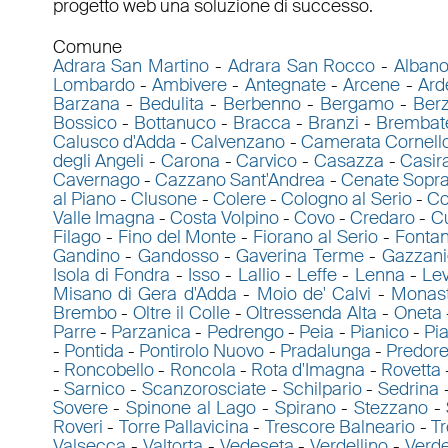
progetto web una soluzione di successo.
Comune
Adrara San Martino
-
Adrara San Rocco
-
Albano
Lombardo
-
Ambivere
-
Antegnate
-
Arcene
-
Ard
Barzana
-
Bedulita
-
Berbenno
-
Bergamo
-
Ber
Bossico
-
Bottanuco
-
Bracca
-
Branzi
-
Brembat
Calusco d'Adda
-
Calvenzano
-
Camerata Cornell
degli Angeli
-
Carona
-
Carvico
-
Casazza
-
Casir
Cavernago
-
Cazzano Sant'Andrea
-
Cenate Sopr
al Piano
-
Clusone
-
Colere
-
Cologno al Serio
-
Co
Valle Imagna
-
Costa Volpino
-
Covo
-
Credaro
-
C
Filago
-
Fino del Monte
-
Fiorano al Serio
-
Fontan
Gandino
-
Gandosso
-
Gaverina Terme
-
Gazzani
Isola di Fondra
-
Isso
-
Lallio
-
Leffe
-
Lenna
-
Le
Misano di Gera d'Adda
-
Moio de' Calvi
-
Monast
Brembo
-
Oltre il Colle
-
Oltressenda Alta
-
Oneta
Parre
-
Parzanica
-
Pedrengo
-
Peia
-
Pianico
-
Pia
-
Pontida
-
Pontirolo Nuovo
-
Pradalunga
-
Predor
-
Roncobello
-
Roncola
-
Rota d'Imagna
-
Rovetta
-
Sarnico
-
Scanzorosciate
-
Schilpario
-
Sedrina
Sovere
-
Spinone al Lago
-
Spirano
-
Stezzano
-
Roveri
-
Torre Pallavicina
-
Trescore Balneario
-
Tr
Valsecca
-
Valtorta
-
Vedeseta
-
Verdellino
-
Verde