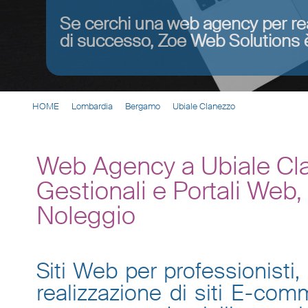
Se cerchi una web agency per re
di successo, Zoe Web Solutions è
HOME
Lombardia
Bergamo
Ubiale Clanezzo
Web Agency a Ubiale Cla
Gestionali e Portali Web
Noleggio
Siti Web per professionisti, 
realizzazione di siti E-co