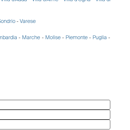
Sondrio
-
Varese
mbardia
-
Marche
-
Molise
-
Piemonte
-
Puglia
-