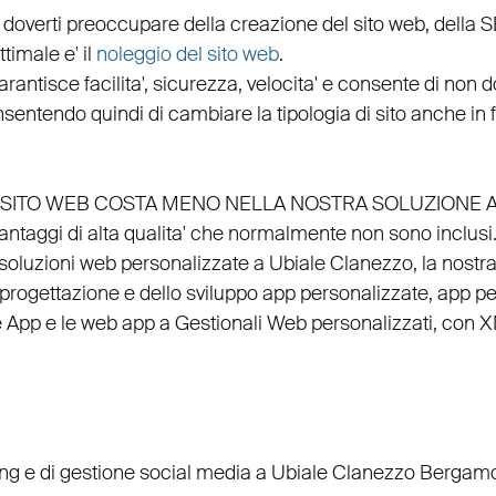
 doverti preoccupare della creazione del sito web, della
S
timale e' il
noleggio del sito web
.
arantisce
facilita'
,
sicurezza
,
velocita'
e consente di non do
nsentendo quindi di cambiare la tipologia di sito anche in
EL SITO WEB COSTA MENO NELLA NOSTRA SOLUZIONE 
vantaggi di alta qualita' che normalmente non sono inclusi
 soluzioni web personalizzate a Ubiale Clanezzo, la nostr
progettazione
e dello
sviluppo app personalizzate
,
app per
e
App
e le
web app
a
Gestionali Web personalizzati
, con
X
ing
e di
gestione social media a Ubiale Clanezzo
Bergamo e