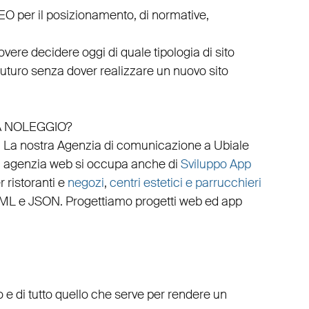
EO
per il posizionamento, di normative,
vere decidere oggi di quale tipologia di sito
 futuro senza dover realizzare un nuovo sito
A NOLEGGIO?
.
La nostra
Agenzia di comunicazione a Ubiale
a
agenzia web
si occupa anche di
Sviluppo App
 ristoranti
e
negozi
,
centri estetici e parrucchieri
ML
e
JSON
.
Progettiamo progetti web
ed
app
 di tutto quello che serve per rendere un