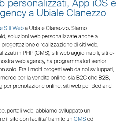
eb personalizzati, App iOS e
agency a Ubiale Clanezzo
e Siti Web
a Ubiale Clanezzo
. Siamo
oid
,
soluzioni web personalizzate
anche a
,
progettazione e realizzazione di siti web
,
lizzati in PHP
(
CMS
),
siti web aggiornabili
,
siti e-
 nostra
web agency
, ha programmatori senior
n solo. Fra i molti progetti web da noi sviluppati,
mmerce
per la
vendita online, sia B2C che B2B
,
g
per
prenotazione online
,
siti web per Bed and
ce
,
portali web
, abbiamo sviluppato un
ire il sito con facilita' tramite un
CMS
ed