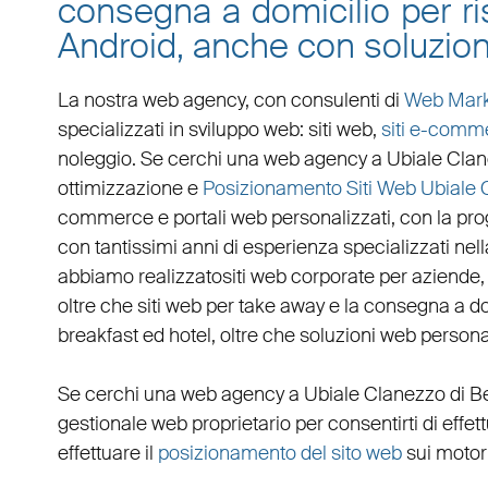
consegna a domicilio per ris
Android, anche con soluzion
La nostra web agency, con
consulenti di
Web Mark
specializzati in
sviluppo web
:
siti web
,
siti e-comm
noleggio. Se cerchi una
web agency a Ubiale Cla
ottimizzazione
e
Posizionamento Siti Web Ubiale 
commerce
e
portali web personalizzati
, con la pr
con tantissimi anni di esperienza specializzati nella
abbiamo realizzato
siti web corporate
per
aziende
oltre che
siti web per take away
e la
consegna a do
breakfast ed hotel
, oltre che
soluzioni web persona
Se cerchi una
web agency a Ubiale Clanezzo
di B
gestionale web
proprietario per consentirti di eff
effettuare il
posizionamento del sito web
sui motori