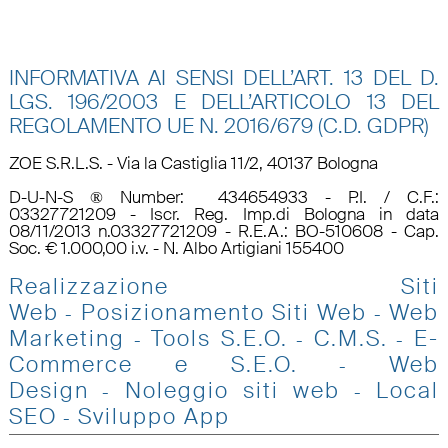
INFORMATIVA AI SENSI DELL’ART. 13 DEL D.
LGS. 196/2003 E DELL’ARTICOLO 13 DEL
REGOLAMENTO UE N.
2016/679 (C.D. GDPR)
ZOE S.R.L.S. - Via la Castiglia 11/2, 40137 Bologna
D-U-N-S ® Number: 434654933 - P.I. / C.F.:
03327721209 - Iscr. Reg. Imp.di Bologna in data
08/11/2013 n.03327721209 - R.E.A.: BO-510608 - Cap.
Soc. € 1.000,00 i.v. - N. Albo Artigiani 155400
Realizzazione Siti
Web
Posizionamento Siti Web
Web
-
-
Marketing
Tools S.E.O
.
C.M.S.
E-
-
-
-
Commerce e S.E.O.
Web
-
Design
Noleggio siti web
Local
-
-
SEO
Sviluppo App
-