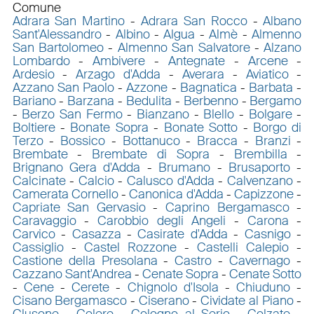
Comune
Adrara San Martino
-
Adrara San Rocco
-
Albano
Sant'Alessandro
-
Albino
-
Algua
-
Almè
-
Almenno
San Bartolomeo
-
Almenno San Salvatore
-
Alzano
Lombardo
-
Ambivere
-
Antegnate
-
Arcene
-
Ardesio
-
Arzago d'Adda
-
Averara
-
Aviatico
-
Azzano San Paolo
-
Azzone
-
Bagnatica
-
Barbata
-
Bariano
-
Barzana
-
Bedulita
-
Berbenno
-
Bergamo
-
Berzo San Fermo
-
Bianzano
-
Blello
-
Bolgare
-
Boltiere
-
Bonate Sopra
-
Bonate Sotto
-
Borgo di
Terzo
-
Bossico
-
Bottanuco
-
Bracca
-
Branzi
-
Brembate
-
Brembate di Sopra
-
Brembilla
-
Brignano Gera d'Adda
-
Brumano
-
Brusaporto
-
Calcinate
-
Calcio
-
Calusco d'Adda
-
Calvenzano
-
Camerata Cornello
-
Canonica d'Adda
-
Capizzone
-
Capriate San Gervasio
-
Caprino Bergamasco
-
Caravaggio
-
Carobbio degli Angeli
-
Carona
-
Carvico
-
Casazza
-
Casirate d'Adda
-
Casnigo
-
Cassiglio
-
Castel Rozzone
-
Castelli Calepio
-
Castione della Presolana
-
Castro
-
Cavernago
-
Cazzano Sant'Andrea
-
Cenate Sopra
-
Cenate Sotto
-
Cene
-
Cerete
-
Chignolo d'Isola
-
Chiuduno
-
Cisano Bergamasco
-
Ciserano
-
Cividate al Piano
-
Clusone
-
Colere
-
Cologno al Serio
-
Colzate
-