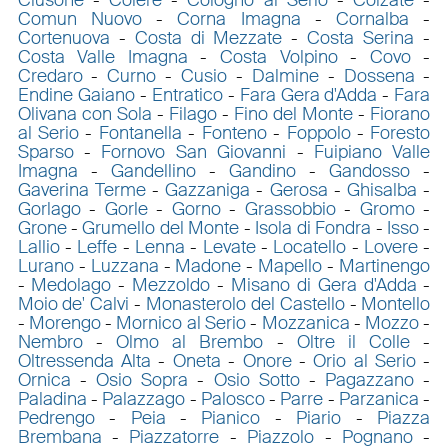
Comun Nuovo
-
Corna Imagna
-
Cornalba
-
Cortenuova
-
Costa di Mezzate
-
Costa Serina
-
Costa Valle Imagna
-
Costa Volpino
-
Covo
-
Credaro
-
Curno
-
Cusio
-
Dalmine
-
Dossena
-
Endine Gaiano
-
Entratico
-
Fara Gera d'Adda
-
Fara
Olivana con Sola
-
Filago
-
Fino del Monte
-
Fiorano
al Serio
-
Fontanella
-
Fonteno
-
Foppolo
-
Foresto
Sparso
-
Fornovo San Giovanni
-
Fuipiano Valle
Imagna
-
Gandellino
-
Gandino
-
Gandosso
-
Gaverina Terme
-
Gazzaniga
-
Gerosa
-
Ghisalba
-
Gorlago
-
Gorle
-
Gorno
-
Grassobbio
-
Gromo
-
Grone
-
Grumello del Monte
-
Isola di Fondra
-
Isso
-
Lallio
-
Leffe
-
Lenna
-
Levate
-
Locatello
-
Lovere
-
Lurano
-
Luzzana
-
Madone
-
Mapello
-
Martinengo
-
Medolago
-
Mezzoldo
-
Misano di Gera d'Adda
-
Moio de' Calvi
-
Monasterolo del Castello
-
Montello
-
Morengo
-
Mornico al Serio
-
Mozzanica
-
Mozzo
-
Nembro
-
Olmo al Brembo
-
Oltre il Colle
-
Oltressenda Alta
-
Oneta
-
Onore
-
Orio al Serio
-
Ornica
-
Osio Sopra
-
Osio Sotto
-
Pagazzano
-
Paladina
-
Palazzago
-
Palosco
-
Parre
-
Parzanica
-
Pedrengo
-
Peia
-
Pianico
-
Piario
-
Piazza
Brembana
-
Piazzatorre
-
Piazzolo
-
Pognano
-