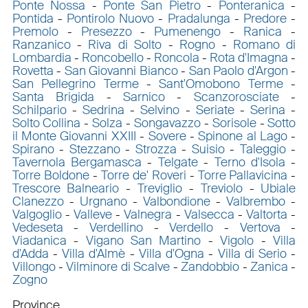
Ponte Nossa
-
Ponte San Pietro
-
Ponteranica
-
Pontida
-
Pontirolo Nuovo
-
Pradalunga
-
Predore
-
Premolo
-
Presezzo
-
Pumenengo
-
Ranica
-
Ranzanico
-
Riva di Solto
-
Rogno
-
Romano di
Lombardia
-
Roncobello
-
Roncola
-
Rota d'Imagna
-
Rovetta
-
San Giovanni Bianco
-
San Paolo d'Argon
-
San Pellegrino Terme
-
Sant'Omobono Terme
-
Santa Brigida
-
Sarnico
-
Scanzorosciate
-
Schilpario
-
Sedrina
-
Selvino
-
Seriate
-
Serina
-
Solto Collina
-
Solza
-
Songavazzo
-
Sorisole
-
Sotto
il Monte Giovanni XXIII
-
Sovere
-
Spinone al Lago
-
Spirano
-
Stezzano
-
Strozza
-
Suisio
-
Taleggio
-
Tavernola Bergamasca
-
Telgate
-
Terno d'Isola
-
Torre Boldone
-
Torre de' Roveri
-
Torre Pallavicina
-
Trescore Balneario
-
Treviglio
-
Treviolo
-
Ubiale
Clanezzo
-
Urgnano
-
Valbondione
-
Valbrembo
-
Valgoglio
-
Valleve
-
Valnegra
-
Valsecca
-
Valtorta
-
Vedeseta
-
Verdellino
-
Verdello
-
Vertova
-
Viadanica
-
Vigano San Martino
-
Vigolo
-
Villa
d'Adda
-
Villa d'Almè
-
Villa d'Ogna
-
Villa di Serio
-
Villongo
-
Vilminore di Scalve
-
Zandobbio
-
Zanica
-
Zogno
Province