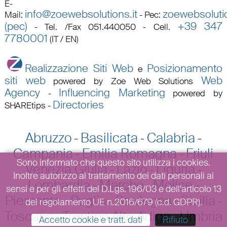
E-
info@zoewebsolutions.it
zoewebsolutio
Mail
:
-
Pec
:
(pec)
+39 347
-
Tel. /Fax 051.440050 - Cell.
7780001
(IT / EN)
Realizzazione Siti Web
Posizionamento
e
siti web
Web
powered by Zoe Web Solutions
Agency
Influencing Marketing
-
powered by
Directories
SHAREtips
-
Abruzzo
Basilicata
Calabria
-
-
-
Campania
Emilia Romagna
Friuli
-
-
Sono informato che questo sito utilizza i cookies.
Venezia Giulia
Lazio
Liguria
-
-
-
Inoltre autorizzo al trattamento dei dati personali ai
Lombardia
Marche
Molise
-
-
-
sensi e per gli effetti del D.Lgs. 196/03 e dell’articolo 13
Piemonte
Puglia
Sardegna
Sicilia
-
-
-
-
del regolamento UE n.2016/679 (c.d. GDPR).
Toscana
Trentino Alto Adige
Umbria
-
-
Accetto cookie e tratt. dati
Rifiuto