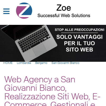
HOME
Lombardia
Bergamo
San Giovanni Bianco
Web Agency a San
Giovanni Bianco,
Realizzazione Siti Web, E-
Commerce, Gestionali e