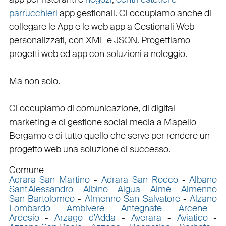
parrucchieri
app gestionali
. Ci occupiamo anche di
collegare
le
App
e le
web app
a
Gestionali Web
personalizzati
, con
XML
e
JSON
.
Progettiamo
progetti web
ed
app
con
soluzioni a noleggio
.
Ma non solo.
Ci occupiamo di
comunicazione
, di
digital
marketing
e di
gestione social media a Mapello
Bergamo e di tutto quello che serve per rendere un
progetto web una soluzione di successo.
Comune
Adrara San Martino
-
Adrara San Rocco
-
Albano
Sant'Alessandro
-
Albino
-
Algua
-
Almè
-
Almenno
San Bartolomeo
-
Almenno San Salvatore
-
Alzano
Lombardo
-
Ambivere
-
Antegnate
-
Arcene
-
Ardesio
-
Arzago d'Adda
-
Averara
-
Aviatico
-