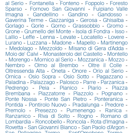
al Serio
-
Fontanella
-
Fonteno
-
Foppolo
-
Foresto
Sparso
-
Fornovo San Giovanni
-
Fuipiano Valle
Imagna
-
Gandellino
-
Gandino
-
Gandosso
-
Gaverina Terme
-
Gazzaniga
-
Gerosa
-
Ghisalba
-
Gorlago
-
Gorle
-
Gorno
-
Grassobbio
-
Gromo
-
Grone
-
Grumello del Monte
-
Isola di Fondra
-
Isso
-
Lallio
-
Leffe
-
Lenna
-
Levate
-
Locatello
-
Lovere
-
Lurano
-
Luzzana
-
Madone
-
Mapello
-
Martinengo
-
Medolago
-
Mezzoldo
-
Misano di Gera d'Adda
-
Moio de' Calvi
-
Monasterolo del Castello
-
Montello
-
Morengo
-
Mornico al Serio
-
Mozzanica
-
Mozzo
-
Nembro
-
Olmo al Brembo
-
Oltre il Colle
-
Oltressenda Alta
-
Oneta
-
Onore
-
Orio al Serio
-
Ornica
-
Osio Sopra
-
Osio Sotto
-
Pagazzano
-
Paladina
-
Palazzago
-
Palosco
-
Parre
-
Parzanica
-
Pedrengo
-
Peia
-
Pianico
-
Piario
-
Piazza
Brembana
-
Piazzatorre
-
Piazzolo
-
Pognano
-
Ponte Nossa
-
Ponte San Pietro
-
Ponteranica
-
Pontida
-
Pontirolo Nuovo
-
Pradalunga
-
Predore
-
Premolo
-
Presezzo
-
Pumenengo
-
Ranica
-
Ranzanico
-
Riva di Solto
-
Rogno
-
Romano di
Lombardia
-
Roncobello
-
Roncola
-
Rota d'Imagna
-
Rovetta
-
San Giovanni Bianco
-
San Paolo d'Argon
-
San Pellegrino Terme
-
Sant'Omobono Terme
-