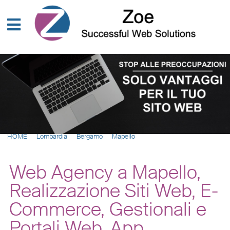
HOME
Lombardia
Bergamo
Mapello
Web Agency a Mapello,
Realizzazione Siti Web, E-
Commerce, Gestionali e
Portali Web, App