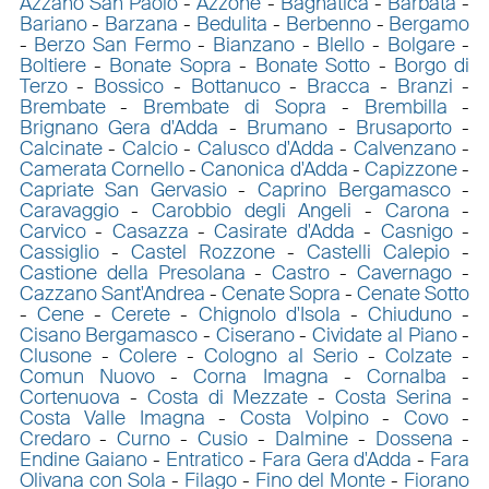
Azzano San Paolo
-
Azzone
-
Bagnatica
-
Barbata
-
Bariano
-
Barzana
-
Bedulita
-
Berbenno
-
Bergamo
-
Berzo San Fermo
-
Bianzano
-
Blello
-
Bolgare
-
Boltiere
-
Bonate Sopra
-
Bonate Sotto
-
Borgo di
Terzo
-
Bossico
-
Bottanuco
-
Bracca
-
Branzi
-
Brembate
-
Brembate di Sopra
-
Brembilla
-
Brignano Gera d'Adda
-
Brumano
-
Brusaporto
-
Calcinate
-
Calcio
-
Calusco d'Adda
-
Calvenzano
-
Camerata Cornello
-
Canonica d'Adda
-
Capizzone
-
Capriate San Gervasio
-
Caprino Bergamasco
-
Caravaggio
-
Carobbio degli Angeli
-
Carona
-
Carvico
-
Casazza
-
Casirate d'Adda
-
Casnigo
-
Cassiglio
-
Castel Rozzone
-
Castelli Calepio
-
Castione della Presolana
-
Castro
-
Cavernago
-
Cazzano Sant'Andrea
-
Cenate Sopra
-
Cenate Sotto
-
Cene
-
Cerete
-
Chignolo d'Isola
-
Chiuduno
-
Cisano Bergamasco
-
Ciserano
-
Cividate al Piano
-
Clusone
-
Colere
-
Cologno al Serio
-
Colzate
-
Comun Nuovo
-
Corna Imagna
-
Cornalba
-
Cortenuova
-
Costa di Mezzate
-
Costa Serina
-
Costa Valle Imagna
-
Costa Volpino
-
Covo
-
Credaro
-
Curno
-
Cusio
-
Dalmine
-
Dossena
-
Endine Gaiano
-
Entratico
-
Fara Gera d'Adda
-
Fara
Olivana con Sola
-
Filago
-
Fino del Monte
-
Fiorano