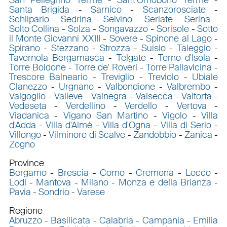
Santa Brigida
-
Sarnico
-
Scanzorosciate
-
Schilpario
-
Sedrina
-
Selvino
-
Seriate
-
Serina
-
Solto Collina
-
Solza
-
Songavazzo
-
Sorisole
-
Sotto
il Monte Giovanni XXIII
-
Sovere
-
Spinone al Lago
-
Spirano
-
Stezzano
-
Strozza
-
Suisio
-
Taleggio
-
Tavernola Bergamasca
-
Telgate
-
Terno d'Isola
-
Torre Boldone
-
Torre de' Roveri
-
Torre Pallavicina
-
Trescore Balneario
-
Treviglio
-
Treviolo
-
Ubiale
Clanezzo
-
Urgnano
-
Valbondione
-
Valbrembo
-
Valgoglio
-
Valleve
-
Valnegra
-
Valsecca
-
Valtorta
-
Vedeseta
-
Verdellino
-
Verdello
-
Vertova
-
Viadanica
-
Vigano San Martino
-
Vigolo
-
Villa
d'Adda
-
Villa d'Almè
-
Villa d'Ogna
-
Villa di Serio
-
Villongo
-
Vilminore di Scalve
-
Zandobbio
-
Zanica
-
Zogno
Province
Bergamo
-
Brescia
-
Como
-
Cremona
-
Lecco
-
Lodi
-
Mantova
-
Milano
-
Monza e della Brianza
-
Pavia
-
Sondrio
-
Varese
Regione
Abruzzo
-
Basilicata
-
Calabria
-
Campania
-
Emilia