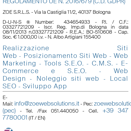
REGOLAMENTO UE N.
2016/679 (C.D. GDPR)
ZOE S.R.L.S. - Via la Castiglia 11/2, 40137 Bologna
D-U-N-S ® Number: 434654933 - P.I. / C.F.:
03327721209 - Iscr. Reg. Imp.di Bologna in data
08/11/2013 n.03327721209 - R.E.A.: BO-510608 - Cap.
Soc. € 1.000,00 i.v. - N. Albo Artigiani 155400
Realizzazione Siti
Web
Posizionamento Siti Web
Web
-
-
Marketing
Tools S.E.O
.
C.M.S.
E-
-
-
-
Commerce e S.E.O.
Web
-
Design
Noleggio siti web
Local
-
-
SEO
Sviluppo App
-
E-
info@zoewebsolutions.it
zoewebsolutio
Mail
:
-
Pec
:
(pec)
+39 347
-
Tel. /Fax 051.440050 - Cell.
7780001
(IT / EN)