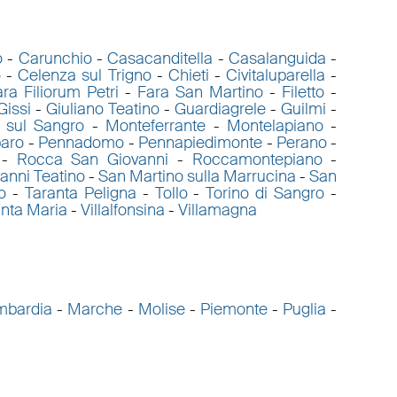
o
-
Carunchio
-
Casacanditella
-
Casalanguida
-
o
-
Celenza sul Trigno
-
Chieti
-
Civitaluparella
-
ra Filiorum Petri
-
Fara San Martino
-
Filetto
-
Gissi
-
Giuliano Teatino
-
Guardiagrele
-
Guilmi
-
 sul Sangro
-
Monteferrante
-
Montelapiano
-
aro
-
Pennadomo
-
Pennapiedimonte
-
Perano
-
-
Rocca San Giovanni
-
Roccamontepiano
-
anni Teatino
-
San Martino sulla Marrucina
-
San
o
-
Taranta Peligna
-
Tollo
-
Torino di Sangro
-
anta Maria
-
Villalfonsina
-
Villamagna
mbardia
-
Marche
-
Molise
-
Piemonte
-
Puglia
-