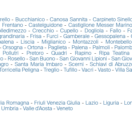
rello
-
Bucchianico
-
Canosa Sannita
-
Carpineto Sinell
l Frentano
-
Castelguidone
-
Castiglione Messer Marin
lledimezzo
-
Crecchio
-
Cupello
-
Dogliola
-
Fallo
-
Fa
grandinaria
-
Frisa
-
Furci
-
Gamberale
-
Gessopalena
-
palena
-
Liscia
-
Miglianico
-
Montazzoli
-
Montebello
-
Orsogna
-
Ortona
-
Paglieta
-
Palena
-
Palmoli
-
Palomb
-
Pollutri
-
Pretoro
-
Quadri
-
Rapino
-
Ripa Teatina
ro
-
Rosello
-
San Buono
-
San Giovanni Lipioni
-
San Giov
ngro
-
Santa Maria Imbaro
-
Scerni
-
Schiavi di Abruzz
Torricella Peligna
-
Treglio
-
Tufillo
-
Vacri
-
Vasto
-
Villa S
lia Romagna
-
Friuli Venezia Giulia
-
Lazio
-
Liguria
-
Lo
-
Umbria
-
Valle d'Aosta
-
Veneto