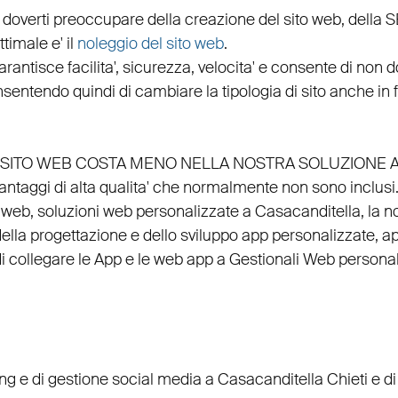
 doverti preoccupare della creazione del sito web, della
S
timale e' il
noleggio del sito web
.
arantisce
facilita'
,
sicurezza
,
velocita'
e consente di non do
nsentendo quindi di cambiare la tipologia di sito anche in
EL SITO WEB COSTA MENO NELLA NOSTRA SOLUZIONE 
vantaggi di alta qualita' che normalmente non sono inclusi
 web
, soluzioni web personalizzate a Casacanditella, la n
della
progettazione
e dello
sviluppo app personalizzate
,
ap
di
collegare
le
App
e le
web app
a
Gestionali Web personal
ing
e di
gestione social media a Casacanditella
Chieti e di