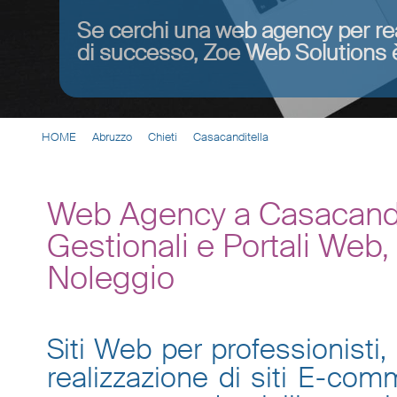
Se cerchi una web agency per re
di successo, Zoe Web Solutions è
HOME
Abruzzo
Chieti
Casacanditella
Web Agency a Casacandit
Gestionali e Portali Web
Noleggio
Siti Web per professionisti, 
realizzazione di siti E-co