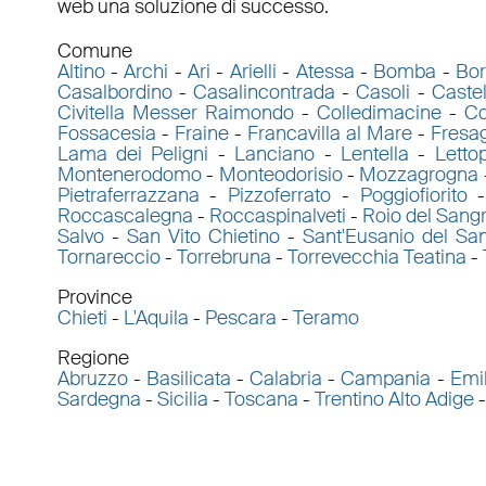
web una soluzione di successo.
Comune
Altino
-
Archi
-
Ari
-
Arielli
-
Atessa
-
Bomba
-
Bor
Casalbordino
-
Casalincontrada
-
Casoli
-
Caste
Civitella Messer Raimondo
-
Colledimacine
-
Co
Fossacesia
-
Fraine
-
Francavilla al Mare
-
Fresa
Lama dei Peligni
-
Lanciano
-
Lentella
-
Letto
Montenerodomo
-
Monteodorisio
-
Mozzagrogna
Pietraferrazzana
-
Pizzoferrato
-
Poggiofiorito
Roccascalegna
-
Roccaspinalveti
-
Roio del Sang
Salvo
-
San Vito Chietino
-
Sant'Eusanio del Sa
Tornareccio
-
Torrebruna
-
Torrevecchia Teatina
-
Province
Chieti
-
L'Aquila
-
Pescara
-
Teramo
Regione
Abruzzo
-
Basilicata
-
Calabria
-
Campania
-
Emi
Sardegna
-
Sicilia
-
Toscana
-
Trentino Alto Adige