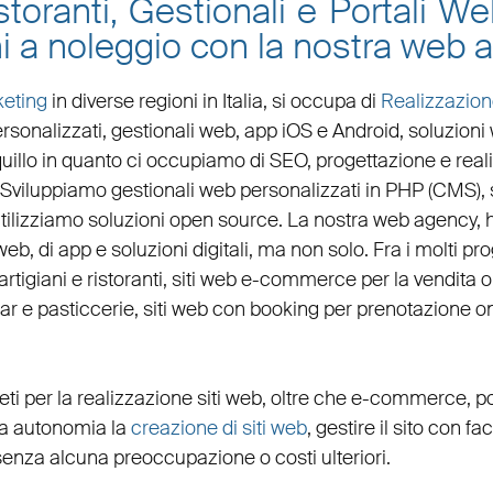
toranti, Gestionali e Portali W
i a noleggio con la nostra web 
eting
in diverse regioni in Italia, si occupa di
Realizzazion
rsonalizzati,
gestionali web
,
app iOS e Android
,
soluzioni
nquillo in quanto ci occupiamo di
SEO
,
progettazione e reali
. Sviluppiamo
gestionali web personalizzati in PHP
(
CMS
),
tilizziamo soluzioni open source. La nostra
web agency
,
web, di app e soluzioni digitali, ma non solo. Fra i molti p
artigiani
e
ristoranti
,
siti web e-commerce
per la
vendita 
bar
e
pasticcerie
,
siti web con booking
per
prenotazione on
eti per la
realizzazione siti web
, oltre che
e-commerce
,
po
eta autonomia la
creazione di siti web
, gestire il sito con fa
senza alcuna preoccupazione o costi ulteriori.