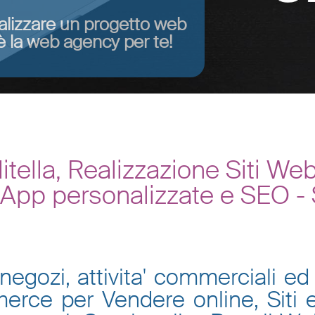
alizzare un progetto web
 la web agency per te!
ella, Realizzazione Siti W
, App personalizzate e SEO -
negozi, attivita' commerciali ed 
mmerce per Vendere online, Siti