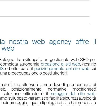
 la nostra web agency offre il
o web
Bologna
, ha sviluppato un
gestionale web
SEO
per
 in completa autonomia
creazione di siti web
, gestirlo
MS
ed effettuare il
posizionamento del sito web
sui
una preoccupazione o costi ulteriori.
nato il tuo sito web e non doverti preoccupare di
eb, posizionamento
,
normative
,
modifiche
ed
a soluzione ottimale è il
noleggio del sito web
.
amo sviluppato garantisce
facilità
;
sicurezza
,
velocità
ecidere oggi di quale tipologia di sito hai necessità