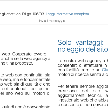
 gli effetti del D.Lgs. 196/03.
Leggi informativa completa
Solo vantaggi:
noleggio del sit
o web Corporate ovvero il
do anche se la web agency a
La nostra
web agency a 
che ti ha proposto.
consentirti di effettuare
con facilità tramite un
C
motori di ricerca senza alc
ito web con continuità, sia
le web, ma è fondamentale
ito web sia di qualità e che
Per tenere sempre aggior
 dei contenuti, per quindi
creazione del sito w
el sito web sui motori di
aggiornamenti tecnici
, l
Il
gestionale web
che abbi
e consente di non dovere d
, quindi non è conveniente