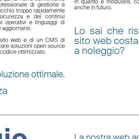
in quanto è
modulare
, c
fessionale di gestione è
anche in futuro.
ecchio troppo rapidamente
sicurezza e dei continui
i operativi e linguaggi di
Lo sai che ri
aggiornarsi.
sito web
costa
un sito web e di un CMS di
zzare soluzioni open source
a noleggio
?
codice ottimizzato.
luzione ottimale.
za
La nostra web ag