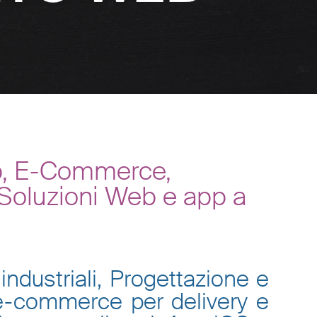
eb, E-Commerce,
 Soluzioni Web e app a
industriali, Progettazione e
 e-commerce per delivery e