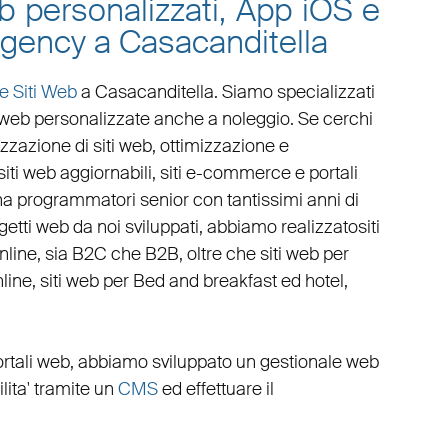
eb personalizzati, App iOS e
agency a Casacanditella
e Siti Web
a Casacanditella
. Siamo specializzati
 web personalizzate
anche a noleggio. Se cerchi
zzazione di siti web
,
ottimizzazione
e
siti web aggiornabili
,
siti e-commerce
e
portali
 ha programmatori senior con tantissimi anni di
rogetti web da noi sviluppati, abbiamo realizzato
siti
online, sia B2C che B2B
, oltre che
siti web per
line
,
siti web per Bed and breakfast ed hotel
,
rtali web
, abbiamo sviluppato un
gestionale web
cilita' tramite un
CMS
ed effettuare il