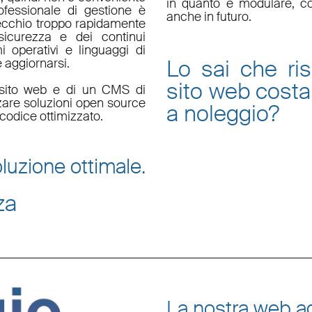
in quanto è
modulare
, c
fessionale di gestione è
anche in futuro.
ecchio troppo rapidamente
sicurezza e dei continui
i operativi e linguaggi di
Lo sai che ri
aggiornarsi.
sito web
costa
un sito web e di un CMS di
zzare soluzioni open source
a noleggio
?
codice ottimizzato.
luzione ottimale.
za
La nostra web ag