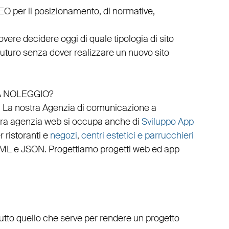
EO
per il posizionamento, di normative,
vere decidere oggi di quale tipologia di sito
 futuro senza dover realizzare un nuovo sito
A NOLEGGIO?
.
La nostra
Agenzia di comunicazione a
tra
agenzia web
si occupa anche di
Sviluppo App
 ristoranti
e
negozi
,
centri estetici e parrucchieri
ML
e
JSON
.
Progettiamo progetti web
ed
app
tutto quello che serve per rendere un progetto