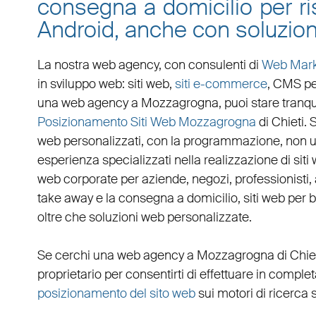
consegna a domicilio per ris
Android, anche con soluzio
La nostra web agency, con
consulenti di
Web Mark
in
sviluppo web
:
siti web
,
siti e-commerce
, CMS pe
una
web agency a Mozzagrogna
, puoi stare tranq
Posizionamento Siti Web Mozzagrogna
di Chieti.
web personalizzati
, con la programmazione, non u
esperienza specializzati nella realizzazione di siti 
web corporate
per
aziende
,
negozi
,
professionisti
,
take away
e la
consegna a domicilio
,
siti web per 
oltre che
soluzioni web personalizzate
.
Se cerchi una
web agency a Mozzagrogna
di Chie
proprietario per consentirti di effettuare in compl
posizionamento del sito web
sui motori di ricerca 