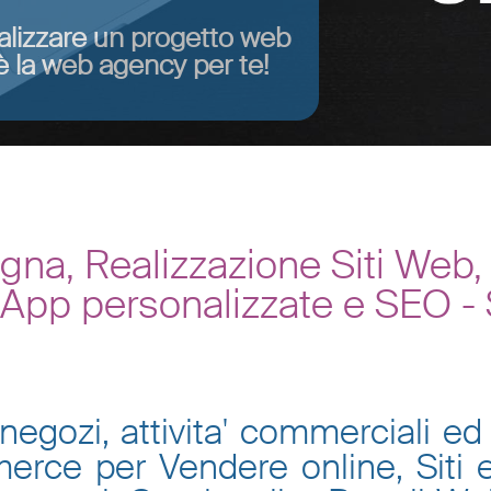
alizzare un progetto web
 la web agency per te!
na, Realizzazione Siti Web
, App personalizzate e SEO -
negozi, attivita' commerciali ed 
mmerce per Vendere online, Siti