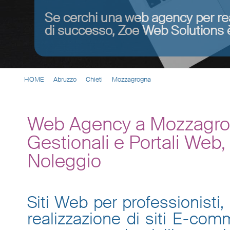
Se cerchi una web agency per re
di successo, Zoe Web Solutions è
HOME
Abruzzo
Chieti
Mozzagrogna
Web Agency a Mozzagrog
Gestionali e Portali Web
Noleggio
Siti Web per professionisti, 
realizzazione di siti E-co