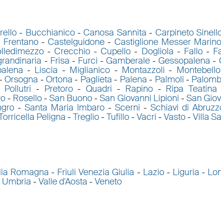
rello
-
Bucchianico
-
Canosa Sannita
-
Carpineto Sinell
l Frentano
-
Castelguidone
-
Castiglione Messer Marin
lledimezzo
-
Crecchio
-
Cupello
-
Dogliola
-
Fallo
-
Fa
grandinaria
-
Frisa
-
Furci
-
Gamberale
-
Gessopalena
-
palena
-
Liscia
-
Miglianico
-
Montazzoli
-
Montebello
-
Orsogna
-
Ortona
-
Paglieta
-
Palena
-
Palmoli
-
Palomb
-
Pollutri
-
Pretoro
-
Quadri
-
Rapino
-
Ripa Teatina
ro
-
Rosello
-
San Buono
-
San Giovanni Lipioni
-
San Giov
ngro
-
Santa Maria Imbaro
-
Scerni
-
Schiavi di Abruzz
Torricella Peligna
-
Treglio
-
Tufillo
-
Vacri
-
Vasto
-
Villa S
lia Romagna
-
Friuli Venezia Giulia
-
Lazio
-
Liguria
-
Lo
-
Umbria
-
Valle d'Aosta
-
Veneto