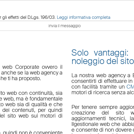
 gli effetti del D.Lgs. 196/03.
Leggi informativa completa
Solo vantaggi:
noleggio del sit
o web Corporate ovvero il
do anche se la web agency a
La nostra
web agency a 
che ti ha proposto.
consentirti di effettuare
con facilità tramite un
C
motori di ricerca senza alc
ito web con continuità, sia
le web, ma è fondamentale
ito web sia di qualità e che
Per tenere sempre aggior
 dei contenuti, per quindi
creazione del sito w
el sito web sui motori di
aggiornamenti tecnici
, l
Il
gestionale web
che abbi
e consente di non dovere d
, quindi non è conveniente