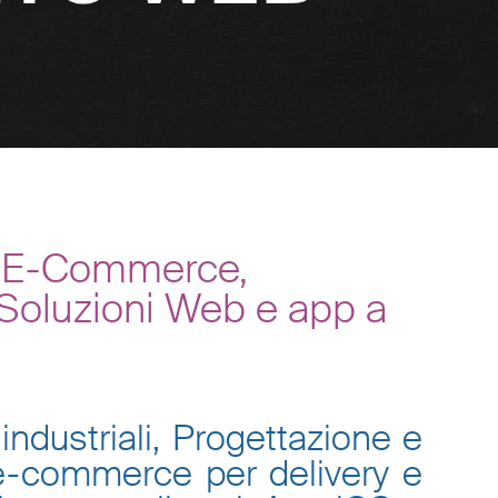
, E-Commerce,
 Soluzioni Web e app a
industriali, Progettazione e
 e-commerce per delivery e