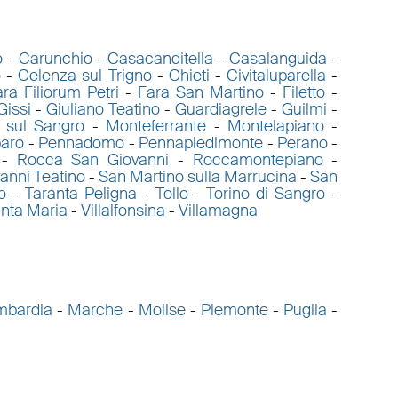
o
-
Carunchio
-
Casacanditella
-
Casalanguida
-
o
-
Celenza sul Trigno
-
Chieti
-
Civitaluparella
-
ra Filiorum Petri
-
Fara San Martino
-
Filetto
-
Gissi
-
Giuliano Teatino
-
Guardiagrele
-
Guilmi
-
 sul Sangro
-
Monteferrante
-
Montelapiano
-
aro
-
Pennadomo
-
Pennapiedimonte
-
Perano
-
-
Rocca San Giovanni
-
Roccamontepiano
-
anni Teatino
-
San Martino sulla Marrucina
-
San
o
-
Taranta Peligna
-
Tollo
-
Torino di Sangro
-
anta Maria
-
Villalfonsina
-
Villamagna
mbardia
-
Marche
-
Molise
-
Piemonte
-
Puglia
-