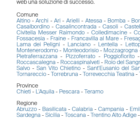
web una soluzione di successo.
Comune
Altino
-
Archi
-
Ari
-
Arielli
-
Atessa
-
Bomba
-
Bor
Casalbordino
-
Casalincontrada
-
Casoli
-
Caste
Civitella Messer Raimondo
-
Colledimacine
-
Co
Fossacesia
-
Fraine
-
Francavilla al Mare
-
Fresa
Lama dei Peligni
-
Lanciano
-
Lentella
-
Letto
Montenerodomo
-
Monteodorisio
-
Mozzagrogna
Pietraferrazzana
-
Pizzoferrato
-
Poggiofiorito
Roccascalegna
-
Roccaspinalveti
-
Roio del Sang
Salvo
-
San Vito Chietino
-
Sant'Eusanio del Sa
Tornareccio
-
Torrebruna
-
Torrevecchia Teatina
-
Province
Chieti
-
L'Aquila
-
Pescara
-
Teramo
Regione
Abruzzo
-
Basilicata
-
Calabria
-
Campania
-
Emi
Sardegna
-
Sicilia
-
Toscana
-
Trentino Alto Adige