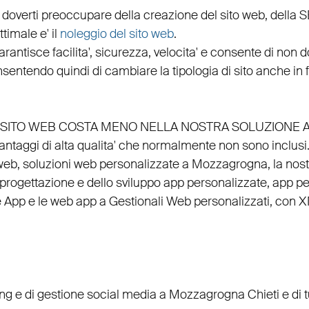
 doverti preoccupare della creazione del sito web, della
S
timale e' il
noleggio del sito web
.
arantisce
facilita'
,
sicurezza
,
velocita'
e consente di non do
nsentendo quindi di cambiare la tipologia di sito anche in
EL SITO WEB COSTA MENO NELLA NOSTRA SOLUZIONE 
vantaggi di alta qualita' che normalmente non sono inclusi
web
, soluzioni web personalizzate a Mozzagrogna, la nos
progettazione
e dello
sviluppo app personalizzate
,
app per
e
App
e le
web app
a
Gestionali Web personalizzati
, con
X
ing
e di
gestione social media a Mozzagrogna
Chieti e di 