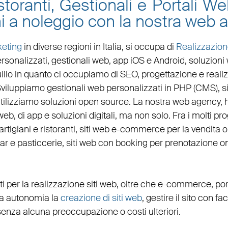
toranti, Gestionali e Portali W
ni a noleggio con la nostra web
eting
in diverse regioni in Italia, si occupa di
Realizzazion
rsonalizzati,
gestionali web
,
app iOS e Android
,
soluzioni
uillo in quanto ci occupiamo di
SEO
,
progettazione e realiz
 Sviluppiamo
gestionali web personalizzati in PHP
(
CMS
),
s
tilizziamo soluzioni open source. La nostra
web agency
,
web, di app e soluzioni digitali, ma non solo. Fra i molti p
artigiani
e
ristoranti
,
siti web e-commerce
per la
vendita 
bar
e
pasticcerie
,
siti web con booking
per
prenotazione on
ti per la
realizzazione siti web
, oltre che
e-commerce
,
por
eta autonomia la
creazione di siti web
, gestire il sito con fa
senza alcuna preoccupazione o costi ulteriori.