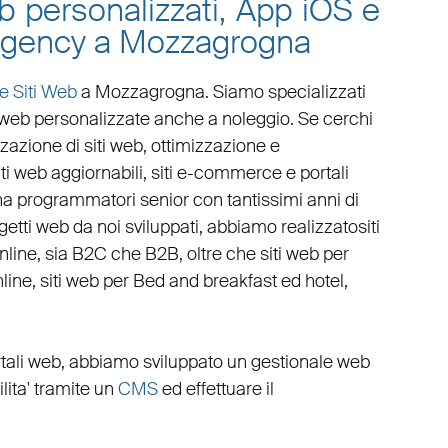
eb personalizzati, App iOS e
 agency a Mozzagrogna
e Siti Web
a Mozzagrogna
. Siamo specializzati
 web personalizzate
anche a noleggio. Se cerchi
zazione di siti web
,
ottimizzazione
e
iti web aggiornabili
,
siti e-commerce
e
portali
 ha programmatori senior con tantissimi anni di
rogetti web da noi sviluppati, abbiamo realizzato
siti
online, sia B2C che B2B
, oltre che
siti web per
line
,
siti web per Bed and breakfast ed hotel
,
tali web
, abbiamo sviluppato un
gestionale web
cilita' tramite un
CMS
ed effettuare il