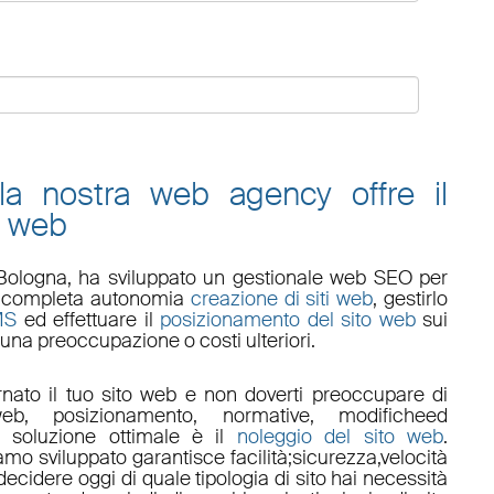
 la nostra web agency offre il
o web
Bologna
, ha sviluppato un
gestionale web
SEO
per
 in completa autonomia
creazione di siti web
, gestirlo
MS
ed effettuare il
posizionamento del sito web
sui
una preoccupazione o costi ulteriori.
nato il tuo sito web e non doverti preoccupare di
eb, posizionamento
,
normative
,
modifiche
ed
a soluzione ottimale è il
noleggio del sito web
.
amo sviluppato garantisce
facilità
;
sicurezza
,
velocità
ecidere oggi di quale tipologia di sito hai necessità