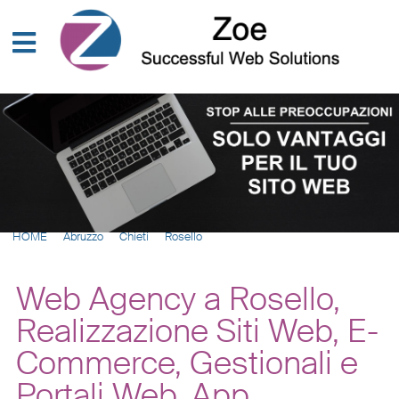
HOME
Abruzzo
Chieti
Rosello
Web Agency a Rosello,
Realizzazione Siti Web, E-
Commerce, Gestionali e
Portali Web, App