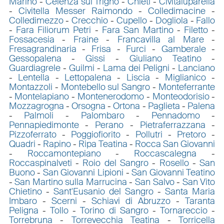
Marino
-
Celenza sul Trigno
-
Chieti
-
Civitaluparella
-
Civitella Messer Raimondo
-
Colledimacine
-
Colledimezzo
-
Crecchio
-
Cupello
-
Dogliola
-
Fallo
-
Fara Filiorum Petri
-
Fara San Martino
-
Filetto
-
Fossacesia
-
Fraine
-
Francavilla al Mare
-
Fresagrandinaria
-
Frisa
-
Furci
-
Gamberale
-
Gessopalena
-
Gissi
-
Giuliano Teatino
-
Guardiagrele
-
Guilmi
-
Lama dei Peligni
-
Lanciano
-
Lentella
-
Lettopalena
-
Liscia
-
Miglianico
-
Montazzoli
-
Montebello sul Sangro
-
Monteferrante
-
Montelapiano
-
Montenerodomo
-
Monteodorisio
-
Mozzagrogna
-
Orsogna
-
Ortona
-
Paglieta
-
Palena
-
Palmoli
-
Palombaro
-
Pennadomo
-
Pennapiedimonte
-
Perano
-
Pietraferrazzana
-
Pizzoferrato
-
Poggiofiorito
-
Pollutri
-
Pretoro
-
Quadri
-
Rapino
-
Ripa Teatina
-
Rocca San Giovanni
-
Roccamontepiano
-
Roccascalegna
-
Roccaspinalveti
-
Roio del Sangro
-
Rosello
-
San
Buono
-
San Giovanni Lipioni
-
San Giovanni Teatino
-
San Martino sulla Marrucina
-
San Salvo
-
San Vito
Chietino
-
Sant'Eusanio del Sangro
-
Santa Maria
Imbaro
-
Scerni
-
Schiavi di Abruzzo
-
Taranta
Peligna
-
Tollo
-
Torino di Sangro
-
Tornareccio
-
Torrebruna
-
Torrevecchia Teatina
-
Torricella