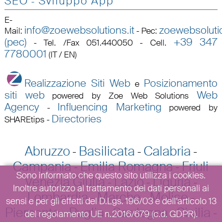
SEO
Sviluppo App
-
E-
info@zoewebsolutions.it
zoewebsolutio
Mail
:
-
Pec
:
(pec)
+39 347
-
Tel. /Fax 051.440050 - Cell.
7780001
(IT / EN)
Realizzazione Siti Web
Posizionamento
e
siti web
Web
powered by Zoe Web Solutions
Agency
Influencing Marketing
-
powered by
Directories
SHAREtips
-
Abruzzo
Basilicata
Calabria
-
-
-
Campania
Emilia Romagna
Friuli
-
-
Sono informato che questo sito utilizza i cookies.
Venezia Giulia
Lazio
Liguria
-
-
-
Inoltre autorizzo al trattamento dei dati personali ai
Lombardia
Marche
Molise
-
-
-
sensi e per gli effetti del D.Lgs. 196/03 e dell’articolo 13
Piemonte
Puglia
Sardegna
Sicilia
-
-
-
-
del regolamento UE n.2016/679 (c.d. GDPR).