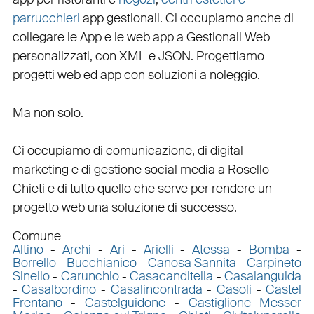
parrucchieri
app gestionali
. Ci occupiamo anche di
collegare
le
App
e le
web app
a
Gestionali Web
personalizzati
, con
XML
e
JSON
.
Progettiamo
progetti web
ed
app
con
soluzioni a noleggio
.
Ma non solo.
Ci occupiamo di
comunicazione
, di
digital
marketing
e di
gestione social media a Rosello
Chieti e di tutto quello che serve per rendere un
progetto web una soluzione di successo.
Comune
Altino
-
Archi
-
Ari
-
Arielli
-
Atessa
-
Bomba
-
Borrello
-
Bucchianico
-
Canosa Sannita
-
Carpineto
Sinello
-
Carunchio
-
Casacanditella
-
Casalanguida
-
Casalbordino
-
Casalincontrada
-
Casoli
-
Castel
Frentano
-
Castelguidone
-
Castiglione Messer