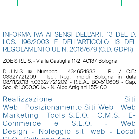
INFORMATIVA AI SENSI DELL’ART. 13 DEL D.
LGS. 196/2003 E DELL’ARTICOLO 13 DEL
REGOLAMENTO UE N.
2016/679 (C.D. GDPR)
ZOE S.R.L.S. - Via la Castiglia 11/2, 40137 Bologna
D-U-N-S ® Number: 434654933 - P.I. / C.F.:
03327721209 - Iscr. Reg. Imp.di Bologna in data
08/11/2013 n.03327721209 - R.E.A.: BO-510608 - Cap.
Soc. € 1.000,00 i.v. - N. Albo Artigiani 155400
Realizzazione Siti
Web
Posizionamento Siti Web
Web
-
-
Marketing
Tools S.E.O
.
C.M.S.
E-
-
-
-
Commerce e S.E.O.
Web
-
Design
Noleggio siti web
Local
-
-