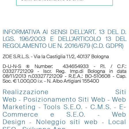
INFORMATIVA AI SENSI DELL’ART. 13 DEL D.
LGS. 196/2003 E DELL’ARTICOLO 13 DEL
REGOLAMENTO UE N.
2016/679 (C.D. GDPR)
ZOE S.R.L.S. - Via la Castiglia 11/2, 40137 Bologna
D-U-N-S ® Number: 434654933 - P.I. / C.F.:
03327721209 - Iscr. Reg. Imp.di Bologna in data
08/11/2013 n.03327721209 - R.E.A.: BO-510608 - Cap.
Soc. € 1.000,00 i.v. - N. Albo Artigiani 155400
Realizzazione Siti
Web
Posizionamento Siti Web
Web
-
-
Marketing
Tools S.E.O
.
C.M.S.
E-
-
-
-
Commerce e S.E.O.
Web
-
Design
Noleggio siti web
Local
-
-