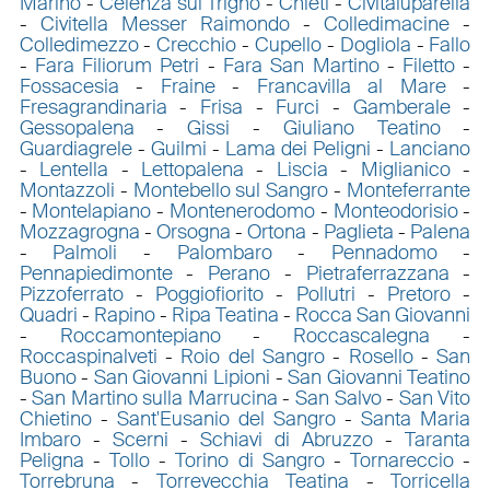
Marino
-
Celenza sul Trigno
-
Chieti
-
Civitaluparella
-
Civitella Messer Raimondo
-
Colledimacine
-
Colledimezzo
-
Crecchio
-
Cupello
-
Dogliola
-
Fallo
-
Fara Filiorum Petri
-
Fara San Martino
-
Filetto
-
Fossacesia
-
Fraine
-
Francavilla al Mare
-
Fresagrandinaria
-
Frisa
-
Furci
-
Gamberale
-
Gessopalena
-
Gissi
-
Giuliano Teatino
-
Guardiagrele
-
Guilmi
-
Lama dei Peligni
-
Lanciano
-
Lentella
-
Lettopalena
-
Liscia
-
Miglianico
-
Montazzoli
-
Montebello sul Sangro
-
Monteferrante
-
Montelapiano
-
Montenerodomo
-
Monteodorisio
-
Mozzagrogna
-
Orsogna
-
Ortona
-
Paglieta
-
Palena
-
Palmoli
-
Palombaro
-
Pennadomo
-
Pennapiedimonte
-
Perano
-
Pietraferrazzana
-
Pizzoferrato
-
Poggiofiorito
-
Pollutri
-
Pretoro
-
Quadri
-
Rapino
-
Ripa Teatina
-
Rocca San Giovanni
-
Roccamontepiano
-
Roccascalegna
-
Roccaspinalveti
-
Roio del Sangro
-
Rosello
-
San
Buono
-
San Giovanni Lipioni
-
San Giovanni Teatino
-
San Martino sulla Marrucina
-
San Salvo
-
San Vito
Chietino
-
Sant'Eusanio del Sangro
-
Santa Maria
Imbaro
-
Scerni
-
Schiavi di Abruzzo
-
Taranta
Peligna
-
Tollo
-
Torino di Sangro
-
Tornareccio
-
Torrebruna
-
Torrevecchia Teatina
-
Torricella