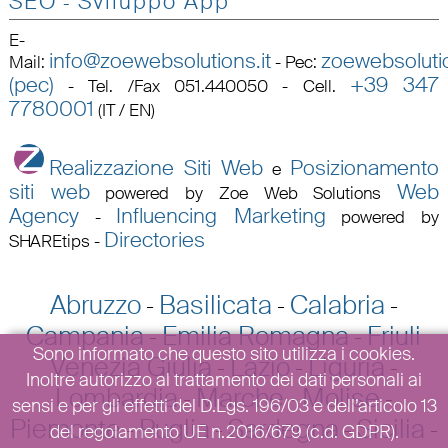
SEO
Sviluppo App
-
E-
info@zoewebsolutions.it
zoewebsolutio
Mail
:
-
Pec
:
(pec)
+39 347
-
Tel. /Fax 051.440050 - Cell.
7780001
(IT / EN)
Realizzazione Siti Web
Posizionamento
e
siti web
Web
powered by Zoe Web Solutions
Agency
Influencing Marketing
-
powered by
Directories
SHAREtips
-
Abruzzo
Basilicata
Calabria
-
-
-
Campania
Emilia Romagna
Friuli
-
-
Sono informato che questo sito utilizza i cookies.
Venezia Giulia
Lazio
Liguria
-
-
-
Inoltre autorizzo al trattamento dei dati personali ai
Lombardia
Marche
Molise
-
-
-
sensi e per gli effetti del D.Lgs. 196/03 e dell’articolo 13
Piemonte
Puglia
Sardegna
Sicilia
-
-
-
-
del regolamento UE n.2016/679 (c.d. GDPR).