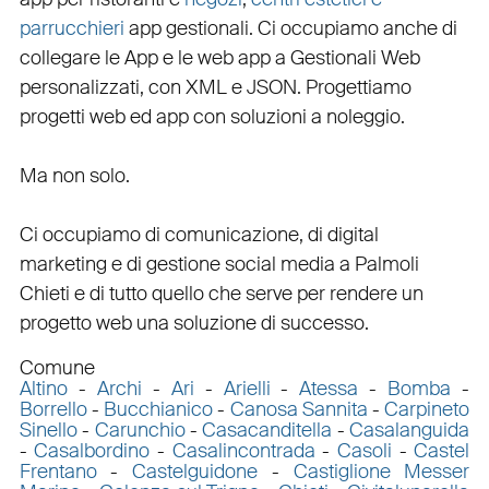
parrucchieri
app gestionali
. Ci occupiamo anche di
collegare
le
App
e le
web app
a
Gestionali Web
personalizzati
, con
XML
e
JSON
.
Progettiamo
progetti web
ed
app
con
soluzioni a noleggio
.
Ma non solo.
Ci occupiamo di
comunicazione
, di
digital
marketing
e di
gestione social media a Palmoli
Chieti e di tutto quello che serve per rendere un
progetto web una soluzione di successo.
Comune
Altino
-
Archi
-
Ari
-
Arielli
-
Atessa
-
Bomba
-
Borrello
-
Bucchianico
-
Canosa Sannita
-
Carpineto
Sinello
-
Carunchio
-
Casacanditella
-
Casalanguida
-
Casalbordino
-
Casalincontrada
-
Casoli
-
Castel
Frentano
-
Castelguidone
-
Castiglione Messer