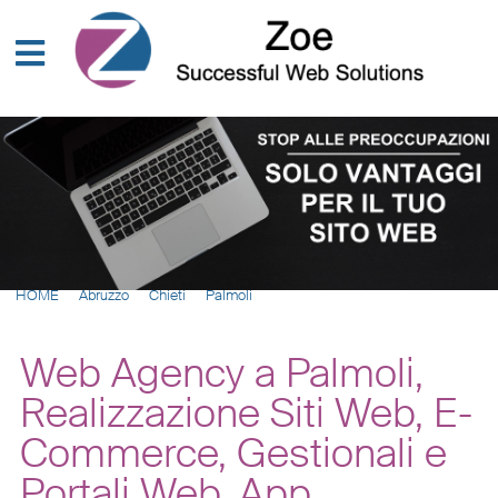
HOME
Abruzzo
Chieti
Palmoli
Web Agency a Palmoli,
Realizzazione Siti Web, E-
Commerce, Gestionali e
Portali Web, App