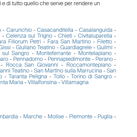
 e di tutto quello che serve per rendere un
o
-
Carunchio
-
Casacanditella
-
Casalanguida
-
o
-
Celenza sul Trigno
-
Chieti
-
Civitaluparella
-
ra Filiorum Petri
-
Fara San Martino
-
Filetto
-
Gissi
-
Giuliano Teatino
-
Guardiagrele
-
Guilmi
-
 sul Sangro
-
Monteferrante
-
Montelapiano
-
aro
-
Pennadomo
-
Pennapiedimonte
-
Perano
-
-
Rocca San Giovanni
-
Roccamontepiano
-
anni Teatino
-
San Martino sulla Marrucina
-
San
o
-
Taranta Peligna
-
Tollo
-
Torino di Sangro
-
anta Maria
-
Villalfonsina
-
Villamagna
mbardia
-
Marche
-
Molise
-
Piemonte
-
Puglia
-