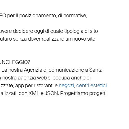
EO
per il posizionamento, di normative,
vere decidere oggi di quale tipologia di sito
 futuro senza dover realizzare un nuovo sito
A NOLEGGIO?
.
La nostra
Agenzia di comunicazione a Santa
a nostra
agenzia web
si occupa anche di
izzate
,
app per ristoranti
e
negozi
,
centri estetici
alizzati
, con
XML
e
JSON
.
Progettiamo progetti