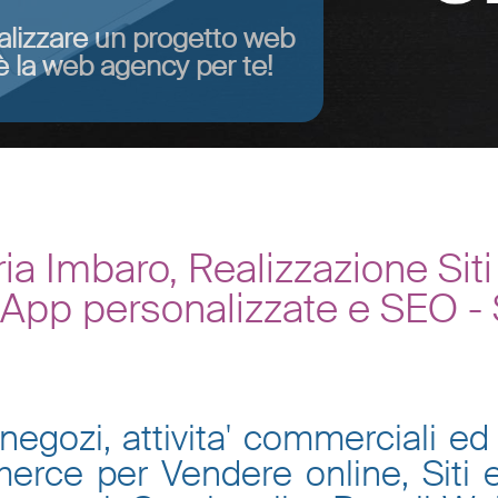
alizzare un progetto web
 la web agency per te!
a Imbaro, Realizzazione Si
, App personalizzate e SEO -
negozi, attivita' commerciali ed 
mmerce per Vendere online, Siti