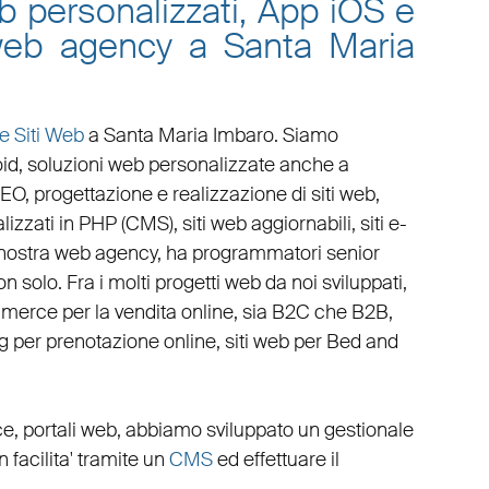
eb personalizzati, App iOS e
 web agency a Santa Maria
e Siti Web
a Santa Maria Imbaro
. Siamo
oid
,
soluzioni web personalizzate
anche a
SEO
,
progettazione e realizzazione di siti web
,
lizzati in PHP
(
CMS
),
siti web aggiornabili
,
siti e-
 nostra
web agency
, ha programmatori senior
n solo. Fra i molti progetti web da noi sviluppati,
mmerce
per la
vendita online, sia B2C che B2B
,
g
per
prenotazione online
,
siti web per Bed and
ce
,
portali web
, abbiamo sviluppato un
gestionale
on facilita' tramite un
CMS
ed effettuare il