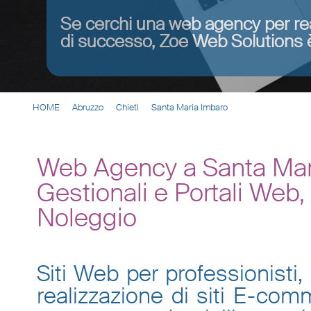
Se cerchi una web agency per re
di successo, Zoe Web Solutions è
HOME
Abruzzo
Chieti
Santa Maria Imbaro
Web Agency a Santa Mari
Gestionali e Portali Web
Noleggio
Siti Web per professionisti, 
realizzazione di siti E-co