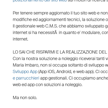
posizionamento del sito web
sui motori di ricerca 
Per tenere sempre aggiornato il tuo sito web e non
modifiche ed aggiornamenti tecnici, la soluzione ot
Il
gestionale web C.M.S.
che abbiamo sviluppato g
internet si ha necessitÃ in quanto e'
modulare
, co
internet.
LO SAI CHE RISPARMI E LA REALIZZAZIONE D
Con la nostra soluzione a noleggio riceverai tanti 
Maria Imbaro
, non si occupa soltanto di
sviluppo 
Sviluppo App
(
App iOS
,
Android
, e
web app
). Ci o
e parrucchieri
app gestionali
. Ci occupiamo anche
web
ed
app
con
soluzioni a noleggio
.
Ma non solo.