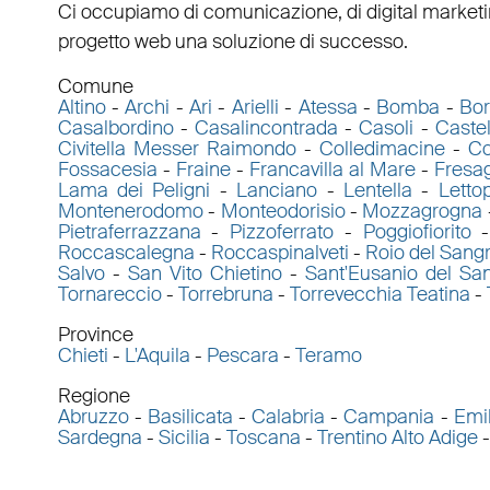
Ci occupiamo di
comunicazione
, di
digital market
progetto web una soluzione di successo.
Comune
Altino
-
Archi
-
Ari
-
Arielli
-
Atessa
-
Bomba
-
Bor
Casalbordino
-
Casalincontrada
-
Casoli
-
Caste
Civitella Messer Raimondo
-
Colledimacine
-
Co
Fossacesia
-
Fraine
-
Francavilla al Mare
-
Fresa
Lama dei Peligni
-
Lanciano
-
Lentella
-
Letto
Montenerodomo
-
Monteodorisio
-
Mozzagrogna
Pietraferrazzana
-
Pizzoferrato
-
Poggiofiorito
Roccascalegna
-
Roccaspinalveti
-
Roio del Sang
Salvo
-
San Vito Chietino
-
Sant'Eusanio del Sa
Tornareccio
-
Torrebruna
-
Torrevecchia Teatina
-
Province
Chieti
-
L'Aquila
-
Pescara
-
Teramo
Regione
Abruzzo
-
Basilicata
-
Calabria
-
Campania
-
Emi
Sardegna
-
Sicilia
-
Toscana
-
Trentino Alto Adige