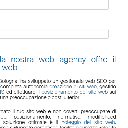
 la nostra web agency offre il
o web
Bologna
, ha sviluppato un
gestionale web
SEO
per
 in completa autonomia
creazione di siti web
, gestirlo
MS
ed effettuare il
posizionamento del sito web
sui
una preoccupazione o costi ulteriori.
nato il tuo sito web e non doverti preoccupare di
eb, posizionamento
,
normative
,
modifiche
ed
a soluzione ottimale è il
noleggio del sito web
.
amo sviluppato garantisce
facilità
;
sicurezza
,
velocità