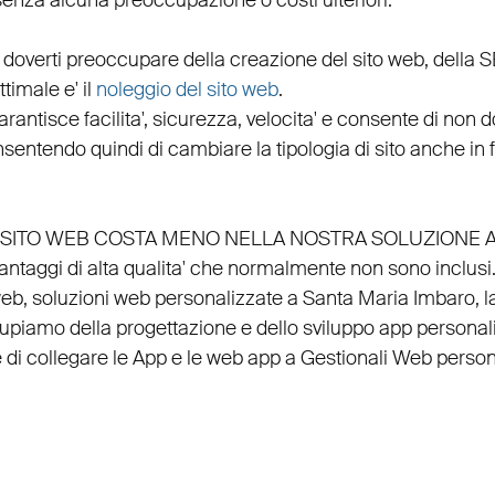
senza alcuna preoccupazione o costi ulteriori.
 doverti preoccupare della creazione del sito web, della
S
timale e' il
noleggio del sito web
.
arantisce
facilita'
,
sicurezza
,
velocita'
e consente di non do
nsentendo quindi di cambiare la tipologia di sito anche in
EL SITO WEB COSTA MENO NELLA NOSTRA SOLUZIONE 
vantaggi di alta qualita' che normalmente non sono inclusi
web
, soluzioni web personalizzate a Santa Maria Imbaro, l
ccupiamo della
progettazione
e dello
sviluppo app personal
 di
collegare
le
App
e le
web app
a
Gestionali Web person