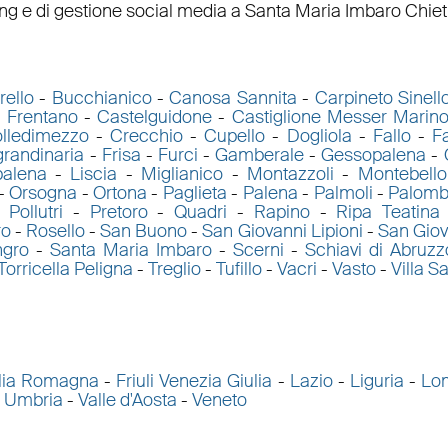
ing
e di
gestione social media a Santa Maria Imbaro
Chieti
rello
-
Bucchianico
-
Canosa Sannita
-
Carpineto Sinell
l Frentano
-
Castelguidone
-
Castiglione Messer Marin
lledimezzo
-
Crecchio
-
Cupello
-
Dogliola
-
Fallo
-
Fa
grandinaria
-
Frisa
-
Furci
-
Gamberale
-
Gessopalena
-
palena
-
Liscia
-
Miglianico
-
Montazzoli
-
Montebello
-
Orsogna
-
Ortona
-
Paglieta
-
Palena
-
Palmoli
-
Palomb
-
Pollutri
-
Pretoro
-
Quadri
-
Rapino
-
Ripa Teatina
ro
-
Rosello
-
San Buono
-
San Giovanni Lipioni
-
San Giov
ngro
-
Santa Maria Imbaro
-
Scerni
-
Schiavi di Abruzz
Torricella Peligna
-
Treglio
-
Tufillo
-
Vacri
-
Vasto
-
Villa S
lia Romagna
-
Friuli Venezia Giulia
-
Lazio
-
Liguria
-
Lo
-
Umbria
-
Valle d'Aosta
-
Veneto