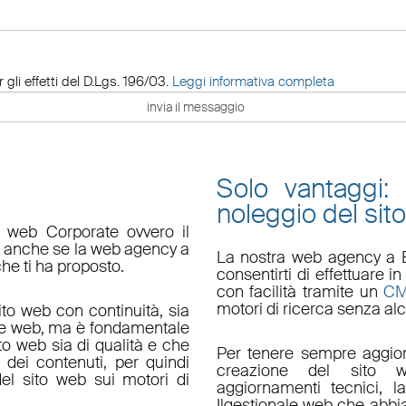
 gli effetti del D.Lgs. 196/03.
Leggi informativa completa
Solo vantaggi:
noleggio del sit
o web Corporate ovvero il
do anche se la web agency a
La nostra
web agency a 
che ti ha proposto.
consentirti di effettuare
con facilità tramite un
C
motori di ricerca senza alc
ito web con continuità, sia
le web, ma è fondamentale
ito web sia di qualità e che
Per tenere sempre aggior
 dei contenuti, per quindi
creazione del sito w
el sito web sui motori di
aggiornamenti tecnici
, l
Il
gestionale web
che abbi