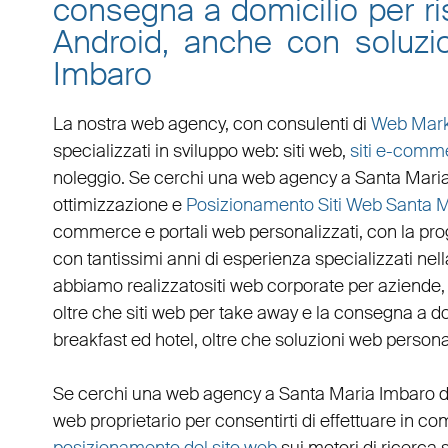
consegna a domicilio per ris
Android, anche con soluzi
Imbaro
La nostra web agency, con
consulenti di
Web Mark
specializzati in
sviluppo web
:
siti web
,
siti e-comm
noleggio. Se cerchi una
web agency a Santa Mari
ottimizzazione
e
Posizionamento Siti Web Santa 
commerce
e
portali web personalizzati
, con la pr
con tantissimi anni di esperienza specializzati nella
abbiamo realizzato
siti web corporate
per
aziende
oltre che
siti web per take away
e la
consegna a do
breakfast ed hotel
, oltre che
soluzioni web persona
Se cerchi una
web agency a Santa Maria Imbaro
d
web
proprietario per consentirti di effettuare in 