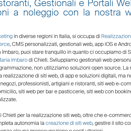
toranti, Gestionali e Portali W
oni a noleggio con la nostra
eting
in diverse regioni in Italia, si occupa di
Realizzazion
erce
, CMS personalizzati,
gestionali web
,
app iOS e Andr
a Imbaro
, puoi stare tranquillo in quanto ci occupiamo di
Maria Imbaro
di Chieti. Sviluppiamo
gestionali web persona
ogrammazione, non utilizziamo soluzioni open source. La
 realizzazione di siti web, di app e soluzioni digitali, ma no
,
negozi
,
professionisti
,
artigiani
e
ristoranti
,
siti web e-co
micilio
,
siti web per bar
e
pasticcerie
,
siti web con bookin
lizzate
.
i Chieti per la
realizzazione siti web
, oltre che
e-commer
completa autonomia la
creazione di siti web
, gestire il sito c