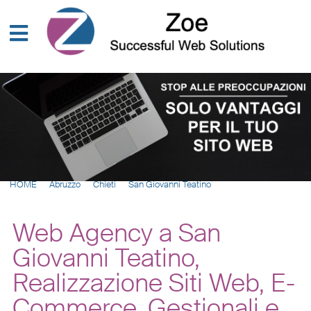
HOME
Abruzzo
Chieti
San Giovanni Teatino
Web Agency a San
Giovanni Teatino,
Realizzazione Siti Web, E-
Commerce, Gestionali e