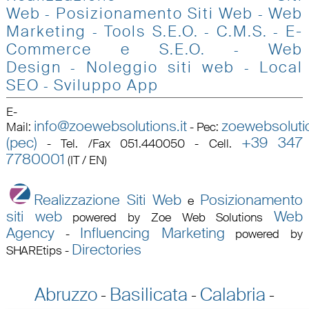
Web
Posizionamento Siti Web
Web
-
-
Marketing
Tools S.E.O
.
C.M.S.
E-
-
-
-
Commerce e S.E.O.
Web
-
Design
Noleggio siti web
Local
-
-
SEO
Sviluppo App
-
E-
info@zoewebsolutions.it
zoewebsolutio
Mail
:
-
Pec
:
(pec)
+39 347
-
Tel. /Fax 051.440050 - Cell.
7780001
(IT / EN)
Realizzazione Siti Web
Posizionamento
e
siti web
Web
powered by Zoe Web Solutions
Agency
Influencing Marketing
-
powered by
Directories
SHAREtips
-
Abruzzo
Basilicata
Calabria
-
-
-