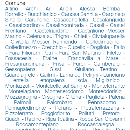
Comune
Altino
-
Archi
-
Ari
-
Arielli
-
Atessa
-
Bomba
-
Borrello
-
Bucchianico
-
Canosa Sannita
-
Carpineto
Sinello
-
Carunchio
-
Casacanditella
-
Casalanguida
-
Casalbordino
-
Casalincontrada
-
Casoli
-
Castel
Frentano
-
Castelguidone
-
Castiglione Messer
Marino
-
Celenza sul Trigno
-
Chieti
-
Civitaluparella
-
Civitella Messer Raimondo
-
Colledimacine
-
Colledimezzo
-
Crecchio
-
Cupello
-
Dogliola
-
Fallo
-
Fara Filiorum Petri
-
Fara San Martino
-
Filetto
-
Fossacesia
-
Fraine
-
Francavilla al Mare
-
Fresagrandinaria
-
Frisa
-
Furci
-
Gamberale
-
Gessopalena
-
Gissi
-
Giuliano Teatino
-
Guardiagrele
-
Guilmi
-
Lama dei Peligni
-
Lanciano
-
Lentella
-
Lettopalena
-
Liscia
-
Miglianico
-
Montazzoli
-
Montebello sul Sangro
-
Monteferrante
-
Montelapiano
-
Montenerodomo
-
Monteodorisio
-
Mozzagrogna
-
Orsogna
-
Ortona
-
Paglieta
-
Palena
-
Palmoli
-
Palombaro
-
Pennadomo
-
Pennapiedimonte
-
Perano
-
Pietraferrazzana
-
Pizzoferrato
-
Poggiofiorito
-
Pollutri
-
Pretoro
-
Quadri
-
Rapino
-
Ripa Teatina
-
Rocca San Giovanni
-
Roccamontepiano
-
Roccascalegna
-
Roccaspinalveti
-
Roio del Sangro
-
Rosello
-
San