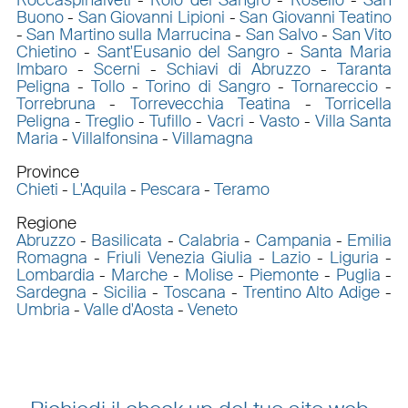
Buono
-
San Giovanni Lipioni
-
San Giovanni Teatino
-
San Martino sulla Marrucina
-
San Salvo
-
San Vito
Chietino
-
Sant'Eusanio del Sangro
-
Santa Maria
Imbaro
-
Scerni
-
Schiavi di Abruzzo
-
Taranta
Peligna
-
Tollo
-
Torino di Sangro
-
Tornareccio
-
Torrebruna
-
Torrevecchia Teatina
-
Torricella
Peligna
-
Treglio
-
Tufillo
-
Vacri
-
Vasto
-
Villa Santa
Maria
-
Villalfonsina
-
Villamagna
Province
Chieti
-
L'Aquila
-
Pescara
-
Teramo
Regione
Abruzzo
-
Basilicata
-
Calabria
-
Campania
-
Emilia
Romagna
-
Friuli Venezia Giulia
-
Lazio
-
Liguria
-
Lombardia
-
Marche
-
Molise
-
Piemonte
-
Puglia
-
Sardegna
-
Sicilia
-
Toscana
-
Trentino Alto Adige
-
Umbria
-
Valle d'Aosta
-
Veneto