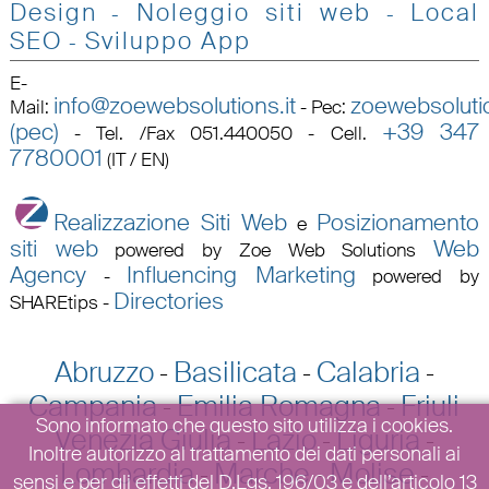
Design
Noleggio siti web
Local
-
-
SEO
Sviluppo App
-
E-
info@zoewebsolutions.it
zoewebsolutio
Mail
:
-
Pec
:
(pec)
+39 347
-
Tel. /Fax 051.440050 - Cell.
7780001
(IT / EN)
Realizzazione Siti Web
Posizionamento
e
siti web
Web
powered by Zoe Web Solutions
Agency
Influencing Marketing
-
powered by
Directories
SHAREtips
-
Abruzzo
Basilicata
Calabria
-
-
-
Campania
Emilia Romagna
Friuli
-
-
Sono informato che questo sito utilizza i cookies.
Venezia Giulia
Lazio
Liguria
-
-
-
Inoltre autorizzo al trattamento dei dati personali ai
Lombardia
Marche
Molise
-
-
-
sensi e per gli effetti del D.Lgs. 196/03 e dell’articolo 13