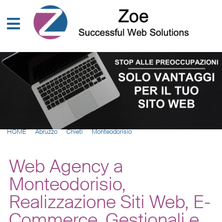
HOME
Abruzzo
Chieti
Monteodorisio
Web Agency a
Monteodorisio,
Realizzazione Siti Web, E-
Commerce, Gestionali e