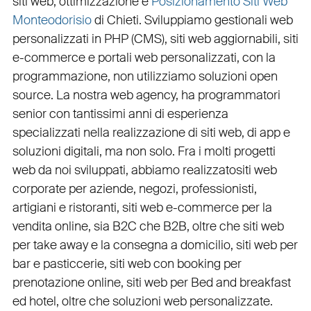
siti web
,
ottimizzazione
e
Posizionamento Siti Web
Monteodorisio
di Chieti. Sviluppiamo
gestionali web
personalizzati in PHP
(
CMS
),
siti web aggiornabili
,
siti
e-commerce
e
portali web personalizzati
, con la
programmazione, non utilizziamo soluzioni open
source. La nostra
web agency
, ha programmatori
senior con tantissimi anni di esperienza
specializzati nella realizzazione di siti web, di app e
soluzioni digitali, ma non solo. Fra i molti progetti
web da noi sviluppati, abbiamo realizzato
siti web
corporate
per
aziende
,
negozi
,
professionisti
,
artigiani
e
ristoranti
,
siti web e-commerce
per la
vendita online, sia B2C che B2B
, oltre che
siti web
per take away
e la
consegna a domicilio
,
siti web per
bar
e
pasticcerie
,
siti web con booking
per
prenotazione online
,
siti web per Bed and breakfast
ed hotel
, oltre che
soluzioni web personalizzate
.