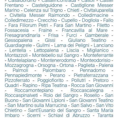
-
Casalbordino
-
Casalincontrada
-
Casoli
-
Castel
Frentano
-
Castelguidone
-
Castiglione Messer
Marino
-
Celenza sul Trigno
-
Chieti
-
Civitaluparella
-
Civitella Messer Raimondo
-
Colledimacine
-
Colledimezzo
-
Crecchio
-
Cupello
-
Dogliola
-
Fallo
-
Fara Filiorum Petri
-
Fara San Martino
-
Filetto
-
Fossacesia
-
Fraine
-
Francavilla al Mare
-
Fresagrandinaria
-
Frisa
-
Furci
-
Gamberale
-
Gessopalena
-
Gissi
-
Giuliano Teatino
-
Guardiagrele
-
Guilmi
-
Lama dei Peligni
-
Lanciano
-
Lentella
-
Lettopalena
-
Liscia
-
Miglianico
-
Montazzoli
-
Montebello sul Sangro
-
Monteferrante
-
Montelapiano
-
Montenerodomo
-
Monteodorisio
-
Mozzagrogna
-
Orsogna
-
Ortona
-
Paglieta
-
Palena
-
Palmoli
-
Palombaro
-
Pennadomo
-
Pennapiedimonte
-
Perano
-
Pietraferrazzana
-
Pizzoferrato
-
Poggiofiorito
-
Pollutri
-
Pretoro
-
Quadri
-
Rapino
-
Ripa Teatina
-
Rocca San Giovanni
-
Roccamontepiano
-
Roccascalegna
-
Roccaspinalveti
-
Roio del Sangro
-
Rosello
-
San
Buono
-
San Giovanni Lipioni
-
San Giovanni Teatino
-
San Martino sulla Marrucina
-
San Salvo
-
San Vito
Chietino
-
Sant'Eusanio del Sangro
-
Santa Maria
Imbaro
-
Scerni
-
Schiavi di Abruzzo
-
Taranta