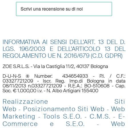
INFORMATIVA AI SENSI DELL’ART. 13 DEL D.
LGS. 196/2003 E DELL’ARTICOLO 13 DEL
REGOLAMENTO UE N.
2016/679 (C.D. GDPR)
ZOE S.R.L.S. - Via la Castiglia 11/2, 40137 Bologna
D-U-N-S ® Number: 434654933 - P.I. / C.F.:
03327721209 - Iscr. Reg. Imp.di Bologna in data
08/11/2013 n.03327721209 - R.E.A.: BO-510608 - Cap.
Soc. € 1.000,00 i.v. - N. Albo Artigiani 155400
Realizzazione Siti
Web
Posizionamento Siti Web
Web
-
-
Marketing
Tools S.E.O
.
C.M.S.
E-
-
-
-
Commerce e S.E.O.
Web
-