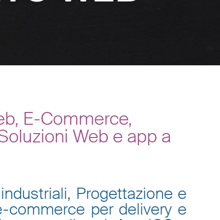
 Web, E-Commerce,
 Soluzioni Web e app a
industriali, Progettazione e
 e-commerce per delivery e