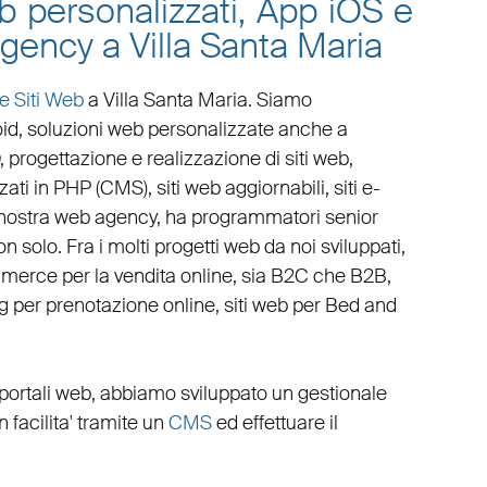
eb personalizzati, App iOS e
gency a Villa Santa Maria
e Siti Web
a Villa Santa Maria
. Siamo
oid
,
soluzioni web personalizzate
anche a
,
progettazione e realizzazione di siti web
,
zati in PHP
(
CMS
),
siti web aggiornabili
,
siti e-
 nostra
web agency
, ha programmatori senior
n solo. Fra i molti progetti web da noi sviluppati,
mmerce
per la
vendita online, sia B2C che B2B
,
g
per
prenotazione online
,
siti web per Bed and
portali web
, abbiamo sviluppato un
gestionale
on facilita' tramite un
CMS
ed effettuare il