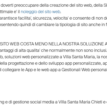
 doverti preoccupare della creazione del sito web, della
S
timale e' il
noleggio del sito web
.
arantisce
facilita'
,
sicurezza
,
velocita'
e consente di non do
nsentendo quindi di cambiare la tipologia di sito anche in
EL SITO WEB COSTA MENO NELLA NOSTRA SOLUZIONE 
vantaggi di alta qualita' che normalmente non sono inclusi
eb
, soluzioni web personalizzate a Villa Santa Maria, la no
della
progettazione
e dello
sviluppo app personalizzate
,
ap
di
collegare
le
App
e le
web app
a
Gestionali Web personal
ing
e di
gestione social media a Villa Santa Maria
Chieti e 