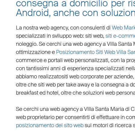
consegna a domicilio per ris
Android, anche con soluzion
La nostra web agency, con
consulenti di
Web Mark
specializzati in
sviluppo web
:
siti web
,
siti e-comm
noleggio. Se cerchi una
web agency a Villa Santa 
ottimizzazione
e
Posizionamento Siti Web Villa Sa
commerce
e
portali web personalizzati
, con la pr
con tantissimi anni di esperienza specializzati nella
abbiamo realizzato
siti web corporate
per
aziende
oltre che
siti web per take away
e la
consegna a do
breakfast ed hotel
, oltre che
soluzioni web persona
Se cerchi una
web agency a Villa Santa Maria
di C
web
proprietario per consentirti di effettuare in 
posizionamento del sito web
sui motori di ricerca 