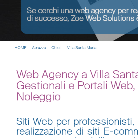
Se cerchi una web agency per re
di successo, Zoe Web Solutions è
HOME
Abruzzo
Chieti
Villa Santa Maria
Web Agency a Villa Sant
Gestionali e Portali Web
Noleggio
Siti Web per professionisti, 
realizzazione di siti E-co