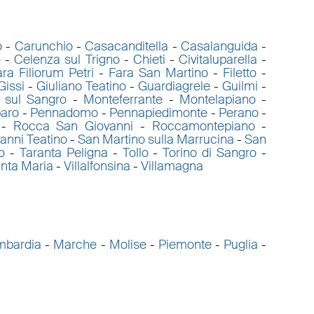
o
-
Carunchio
-
Casacanditella
-
Casalanguida
-
o
-
Celenza sul Trigno
-
Chieti
-
Civitaluparella
-
ra Filiorum Petri
-
Fara San Martino
-
Filetto
-
Gissi
-
Giuliano Teatino
-
Guardiagrele
-
Guilmi
-
 sul Sangro
-
Monteferrante
-
Montelapiano
-
aro
-
Pennadomo
-
Pennapiedimonte
-
Perano
-
-
Rocca San Giovanni
-
Roccamontepiano
-
anni Teatino
-
San Martino sulla Marrucina
-
San
o
-
Taranta Peligna
-
Tollo
-
Torino di Sangro
-
anta Maria
-
Villalfonsina
-
Villamagna
mbardia
-
Marche
-
Molise
-
Piemonte
-
Puglia
-