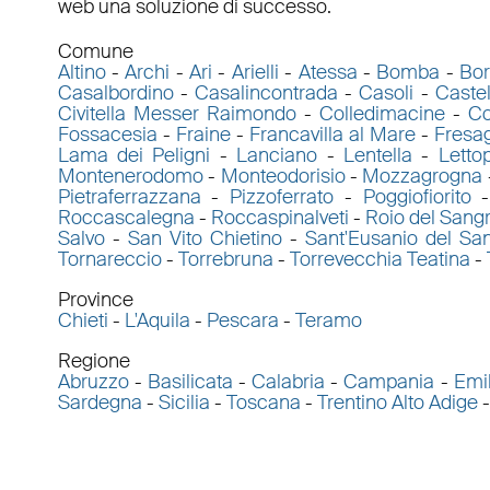
web una soluzione di successo.
Comune
Altino
-
Archi
-
Ari
-
Arielli
-
Atessa
-
Bomba
-
Bor
Casalbordino
-
Casalincontrada
-
Casoli
-
Caste
Civitella Messer Raimondo
-
Colledimacine
-
Co
Fossacesia
-
Fraine
-
Francavilla al Mare
-
Fresa
Lama dei Peligni
-
Lanciano
-
Lentella
-
Letto
Montenerodomo
-
Monteodorisio
-
Mozzagrogna
Pietraferrazzana
-
Pizzoferrato
-
Poggiofiorito
Roccascalegna
-
Roccaspinalveti
-
Roio del Sang
Salvo
-
San Vito Chietino
-
Sant'Eusanio del Sa
Tornareccio
-
Torrebruna
-
Torrevecchia Teatina
-
Province
Chieti
-
L'Aquila
-
Pescara
-
Teramo
Regione
Abruzzo
-
Basilicata
-
Calabria
-
Campania
-
Emi
Sardegna
-
Sicilia
-
Toscana
-
Trentino Alto Adige