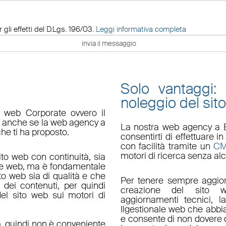
 gli effetti del D.Lgs. 196/03.
Leggi informativa completa
Solo vantaggi:
noleggio del sit
o web Corporate ovvero il
do anche se la web agency a
La nostra
web agency a 
che ti ha proposto.
consentirti di effettuare
con facilità tramite un
C
motori di ricerca senza alc
ito web con continuità, sia
le web, ma è fondamentale
ito web sia di qualità e che
Per tenere sempre aggior
 dei contenuti, per quindi
creazione del sito w
el sito web sui motori di
aggiornamenti tecnici
, l
Il
gestionale web
che abbi
e consente di non dovere d
, quindi non è conveniente