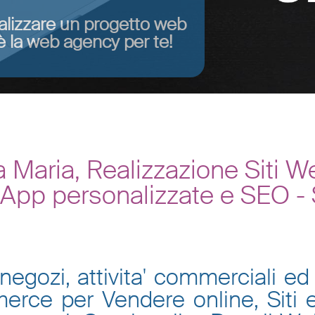
alizzare un progetto web
 la web agency per te!
a Maria, Realizzazione Siti
, App personalizzate e SEO -
negozi, attivita' commerciali ed 
mmerce per Vendere online, Siti