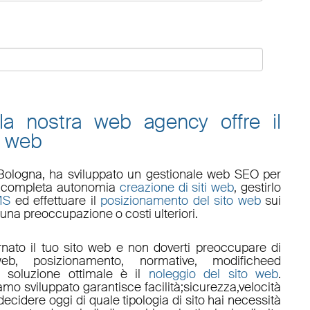
 la nostra web agency offre il
o web
Bologna
, ha sviluppato un
gestionale web
SEO
per
 in completa autonomia
creazione di siti web
, gestirlo
MS
ed effettuare il
posizionamento del sito web
sui
una preoccupazione o costi ulteriori.
nato il tuo sito web e non doverti preoccupare di
eb, posizionamento
,
normative
,
modifiche
ed
a soluzione ottimale è il
noleggio del sito web
.
amo sviluppato garantisce
facilità
;
sicurezza
,
velocità
ecidere oggi di quale tipologia di sito hai necessità