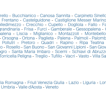
rello
-
Bucchianico
-
Canosa Sannita
-
Carpineto Sinell
l Frentano
-
Castelguidone
-
Castiglione Messer Marin
lledimezzo
-
Crecchio
-
Cupello
-
Dogliola
-
Fallo
-
Fa
grandinaria
-
Frisa
-
Furci
-
Gamberale
-
Gessopalena
-
palena
-
Liscia
-
Miglianico
-
Montazzoli
-
Montebello
-
Orsogna
-
Ortona
-
Paglieta
-
Palena
-
Palmoli
-
Palomb
-
Pollutri
-
Pretoro
-
Quadri
-
Rapino
-
Ripa Teatina
ro
-
Rosello
-
San Buono
-
San Giovanni Lipioni
-
San Giov
ngro
-
Santa Maria Imbaro
-
Scerni
-
Schiavi di Abruzz
Torricella Peligna
-
Treglio
-
Tufillo
-
Vacri
-
Vasto
-
Villa S
lia Romagna
-
Friuli Venezia Giulia
-
Lazio
-
Liguria
-
Lo
-
Umbria
-
Valle d'Aosta
-
Veneto