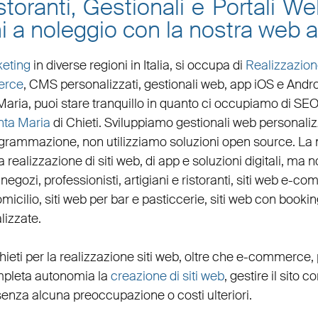
toranti, Gestionali e Portali W
i a noleggio con la nostra web a
eting
in diverse regioni in Italia, si occupa di
Realizzazion
erce
, CMS personalizzati,
gestionali web
,
app iOS e Andr
Maria
, puoi stare tranquillo in quanto ci occupiamo di
SEO
nta Maria
di Chieti. Sviluppiamo
gestionali web personaliz
ogrammazione, non utilizziamo soluzioni open source. La
 realizzazione di siti web, di app e soluzioni digitali, ma no
,
negozi
,
professionisti
,
artigiani
e
ristoranti
,
siti web e-co
micilio
,
siti web per bar
e
pasticcerie
,
siti web con bookin
lizzate
.
hieti per la
realizzazione siti web
, oltre che
e-commerce
,
completa autonomia la
creazione di siti web
, gestire il sito c
senza alcuna preoccupazione o costi ulteriori.