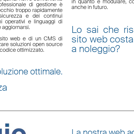
in quanto è
modulare
, c
fessionale di gestione è
anche in futuro.
ecchio troppo rapidamente
sicurezza e dei continui
i operativi e linguaggi di
Lo sai che ri
aggiornarsi.
sito web
costa
un sito web e di un CMS di
zzare soluzioni open source
a noleggio
?
codice ottimizzato.
luzione ottimale.
za
La nostra web ag